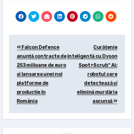
Post
Falcon Defence
Curățenie
navigation
anunță contracte de
inteligentă cu Dyson
253 milioane de euro
Spot+Scrub™ Ai:
și lansarea unei noi
robotul care
platforme de
detectează și
producție în
elimină murdăria
România
ascunsă