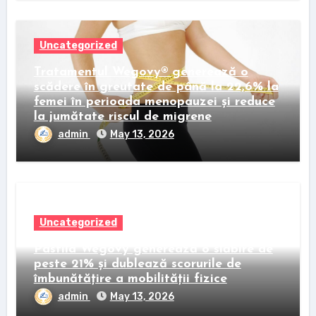
Uncategorized
Tratamentul Wegovy® generează o
scădere în greutate de până la 22,6% la
femei în perioada menopauzei și reduce
la jumătate riscul de migrene
admin
May 13, 2026
Uncategorized
Pastila Wegovy generează o slăbire de
peste 21% și dublează scorurile de
îmbunătățire a mobilității fizice
admin
May 13, 2026