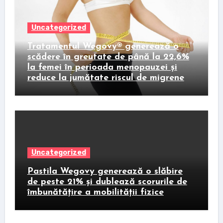
Uncategorized
Tratamentul Wegovy® generează o
scădere în greutate de până la 22,6%
la femei în perioada menopauzei și
reduce la jumătate riscul de migrene
Uncategorized
Pastila Wegovy generează o slăbire
de peste 21% și dublează scorurile de
îmbunătățire a mobilității fizice