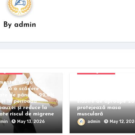
By
admin
egorized
Uncategorized
mentul Wegovy®
Noi date clinice ECO
ează o scădere în
2026: Doza superioar
ate de până la 22,6%
Wegovy® generează 
mei în perioada
slăbire de aproape 28
auzei și reduce la
protejează masa
ate riscul de migrene
musculară
dmin
May 13, 2026
admin
May 12, 202