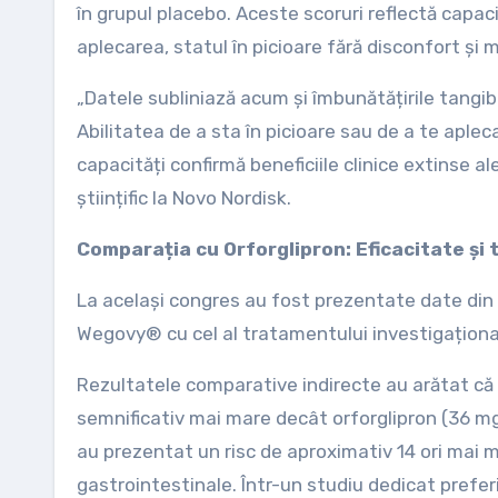
în grupul placebo. Aceste scoruri reflectă capacit
aplecarea, statul în picioare fără disconfort și 
„Datele subliniază acum și îmbunătățirile tangibi
Abilitatea de a sta în picioare sau de a te apl
capacități confirmă beneficiile clinice extinse a
științific la Novo Nordisk.
Comparația cu Orforglipron: Eficacitate și 
La același congres au fost prezentate date din s
Wegovy® cu cel al tratamentului investigațional
Rezultatele comparative indirecte au arătat că
semnificativ mai mare decât orforglipron (36 mg)
au prezentat un risc de aproximativ 14 ori mai 
gastrointestinale. Într-un studiu dedicat prefer