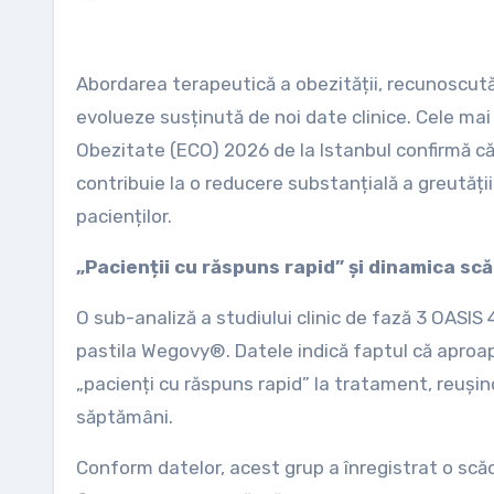
Abordarea terapeutică a obezității, recunoscută în prezent drept o boală cronică și complexă, continuă să
evolueze susținută de noi date clinice. Cele ma
Obezitate (ECO) 2026 de la Istanbul confirmă c
contribuie la o reducere substanțială a greutății 
pacienților.
„Pacienții cu răspuns rapid” și dinamica scă
O sub-analiză a studiului clinic de fază 3 OASIS 4
pastila Wegovy®. Datele indică faptul că aproape 
„pacienți cu răspuns rapid” la tratament, reușin
săptămâni.
Conform datelor, acest grup a înregistrat o scă