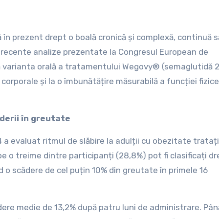
i recente analize prezentate la Congresul European de
ă varianta orală a tratamentului Wegovy® (semaglutidă 
corporale și la o îmbunătățire măsurabilă a funcției fizice
derii în greutate
 a evaluat ritmul de slăbire la adulții cu obezitate trataț
o treime dintre participanți (28,8%) pot fi clasificați dr
d o scădere de cel puțin 10% din greutate în primele 16
dere medie de 13,2% după patru luni de administrare. Pân