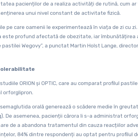
atea pacienților de a realiza activități de rutină, cum ar 
menținerea unui nivel constant de activitate fizică.
le pe care oamenii le experimentează în viața de zi cu zi.
eca este profund afectată de obezitate, iar îmbunătățirea
le pastilei Wegovy”, a punctat Martin Holst Lange, directo
tolerabilitate
tudiile ORION și OPTIC, care au comparat profilul pastile
 orforglipron.
 semaglutida orală generează o scădere medie în greuta
. De asemenea, pacienții cărora li s-a administrat orfor
mare de a abandona tratamentul din cauza reacțiilor adv
ințelor, 84% dintre respondenți au optat pentru profilul d