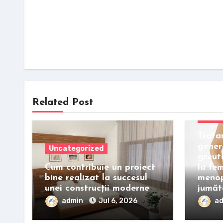
Related Post
Uncat
Trata
gener
Uncategorized
greut
Cum contribuie un proiect
la fe
bine realizat la succesul
menop
unei construcții moderne
jumăt
admin
Jul 6, 2026
a