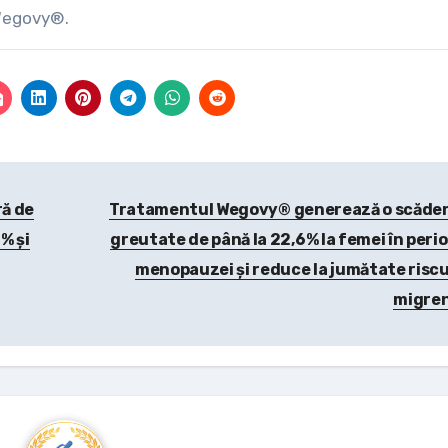
 Wegovy®.
ră de
Tratamentul Wegovy® generează o scăder
% și
greutate de până la 22,6% la femei în peri
menopauzei și reduce la jumătate riscu
migre