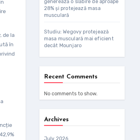
generează o slăbire de aproape
in
28% și protejează masa
ire
musculară
Studiu: Wegovy protejează
, de la
masa musculară mai eficient
ută în
decât Mounjaro
privind
Recent Comments
No comments to show.
 a
Archives
ncție
 42,9%
July 2026