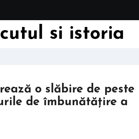
utul si istoria
ează o slăbire de peste
urile de îmbunătățire a