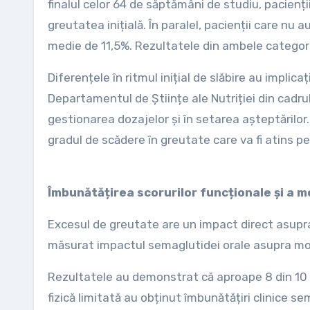
finalul celor 64 de săptămâni de studiu, pacienți
greutatea inițială. În paralel, pacienții care nu a
medie de 11,5%. Rezultatele din ambele categori
Diferențele în ritmul inițial de slăbire au implica
Departamentul de Științe ale Nutriției din cadrul
gestionarea dozajelor și în setarea așteptărilor. R
gradul de scădere în greutate care va fi atins p
Îmbunătățirea scorurilor funcționale și a mo
Excesul de greutate are un impact direct asupra 
măsurat impactul semaglutidei orale asupra mobi
Rezultatele au demonstrat că aproape 8 din 10 
fizică limitată au obținut îmbunătățiri clinice s