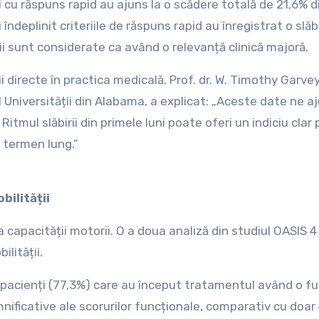
i cu răspuns rapid au ajuns la o scădere totală de 21,6% d
u îndeplinit criteriile de răspuns rapid au înregistrat o slăb
i sunt considerate ca având o relevanță clinică majoră.
ții directe în practica medicală. Prof. dr. W. Timothy Garvey
 Universității din Alabama, a explicat: „Aceste date ne aj
itmul slăbirii din primele luni poate oferi un indiciu clar 
e termen lung.”
bilității
capacității motorii. O a doua analiză din studiul OASIS 4
lității.
pacienți (77,3%) care au început tratamentul având o fu
emnificative ale scorurilor funcționale, comparativ cu doar