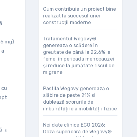
Cum contribuie un proiect bine
realizat la succesul unei
construcții moderne
Tratamentul Wegovy®
25 mg)
generează o scădere în
 a
greutate de până la 22,6% la
femei în perioada menopauzei
și reduce la jumătate riscul de
migrene
i cu
Pastila Wegovy generează o
slăbire de peste 21% și
ept
dublează scorurile de
îmbunătățire a mobilității fizice
Noi date clinice ECO 2026:
ă la
Doza superioară de Wegovy®