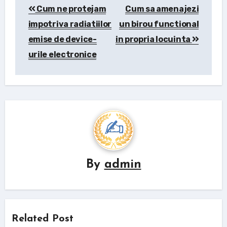
Cum ne protejam
Cum sa amenajezi
navigation
impotriva radiatiilor
un birou functional
emise de device-
in propria locuinta
urile electronice
By
admin
Related Post