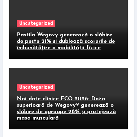
Uncategorized
Pastila Wegovy generează o slăbire
de peste 21% și dublează scorurile de
îmbunătățire a mobilității fizice
Uncategorized
Noi date clinice ECO 2026: Doza
superioară de Wegovy® generează o
slăbire de aproape 28% și protejează
masa musculară