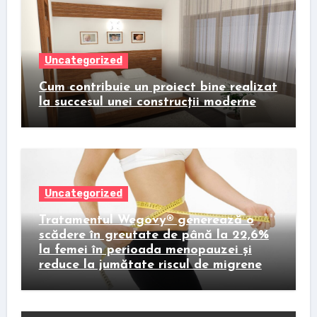
Uncategorized
Cum contribuie un proiect bine realizat
la succesul unei construcții moderne
Uncategorized
Tratamentul Wegovy® generează o
scădere în greutate de până la 22,6%
la femei în perioada menopauzei și
reduce la jumătate riscul de migrene