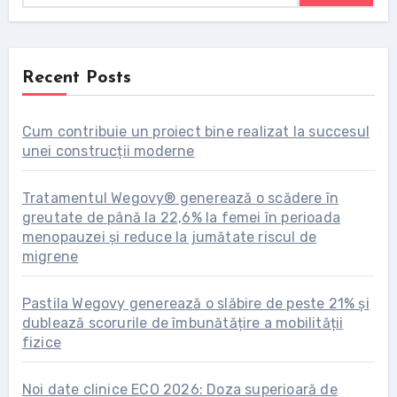
Recent Posts
Cum contribuie un proiect bine realizat la succesul
unei construcții moderne
Tratamentul Wegovy® generează o scădere în
greutate de până la 22,6% la femei în perioada
menopauzei și reduce la jumătate riscul de
migrene
Pastila Wegovy generează o slăbire de peste 21% și
dublează scorurile de îmbunătățire a mobilității
fizice
Noi date clinice ECO 2026: Doza superioară de