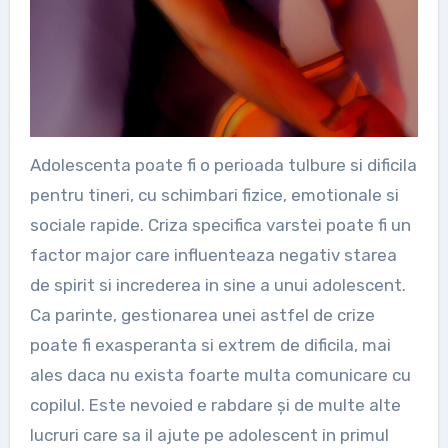
Adolescenta poate fi o perioada tulbure si dificila
pentru tineri, cu schimbari fizice, emotionale si
sociale rapide. Criza specifica varstei poate fi un
factor major care influenteaza negativ starea
de spirit si increderea in sine a unui adolescent.
Ca parinte, gestionarea unei astfel de crize
poate fi exasperanta si extrem de dificila, mai
ales daca nu exista foarte multa comunicare cu
copilul. Este nevoied e rabdare și de multe alte
lucruri care sa il ajute pe adolescent in primul