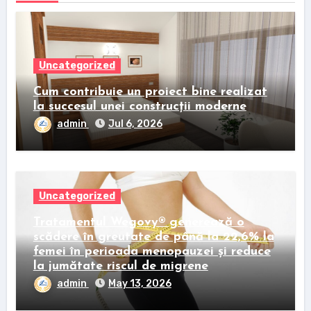
Uncategorized
Cum contribuie un proiect bine realizat
la succesul unei construcții moderne
admin
Jul 6, 2026
Uncategorized
Tratamentul Wegovy® generează o
scădere în greutate de până la 22,6% la
femei în perioada menopauzei și reduce
la jumătate riscul de migrene
admin
May 13, 2026