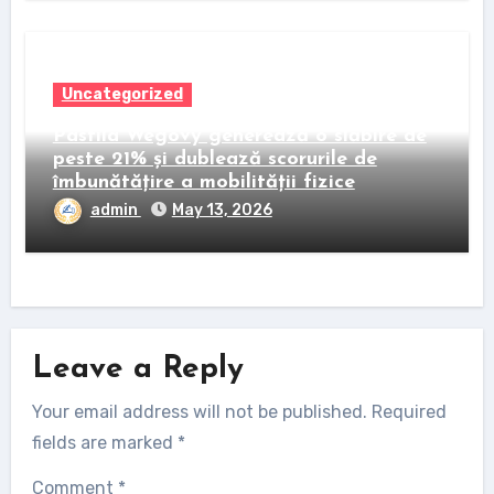
Uncategorized
Pastila Wegovy generează o slăbire de
peste 21% și dublează scorurile de
îmbunătățire a mobilității fizice
admin
May 13, 2026
Leave a Reply
Your email address will not be published.
Required
fields are marked
*
Comment
*