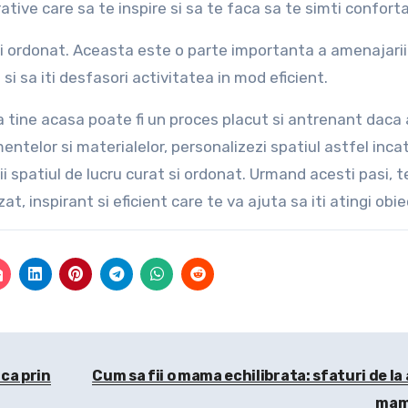
ative care sa te inspire si sa te faca sa te simti conforta
t si ordonat. Aceasta este o parte importanta a amenajarii
si sa iti desfasori activitatea in mod eficient.
a tine acasa poate fi un proces placut si antrenant daca 
entelor si materialelor, personalizezi spatiul astfel inca
tii spatiul de lucru curat si ordonat. Urmand acesti pasi, t
t, inspirant si eficient care te va ajuta sa iti atingi obie
aca prin
Cum sa fii o mama echilibrata: sfaturi de la 
ma