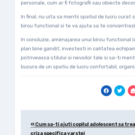
personale, cum ar fi fotografii sau obiecte decor
In final, nu uita sa mentii spatiul de lucru cura
birou functional si te va ajuta sa te concentrezi 
In concluzie, amenajarea unui birou functional l
plan bine gandit, investesti in calitatea echipam
potriveasca stilului si nevoilor tale si sa-ti men
bucura de un spatiu de lucru confortabil, organiza
Post
Cum sa-ti ajuti copilul adolescent sa tre
navigation
criza specifica varstei