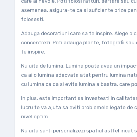
care ai nevoie. Poti folosi rafturi, sertare sau c
asemenea, asigura-te ca ai suficiente prize pentr
folosesti.
Adauga decoratiuni care sa te inspire. Alege o c
concentrezi. Poti adauga plante, fotografii sau 
te inspire.
Nu uita de lumina. Lumina poate avea un impact m
ca ai o lumina adecvata atat pentru lumina natur
cu lumina calda si evita lumina albastra, care po
In plus, este important sa investesti in calitate
lucru te va ajuta sa eviti problemele legate de c
nivel optim.
Nu uita sa-ti personalizezi spatiul astfel incat 