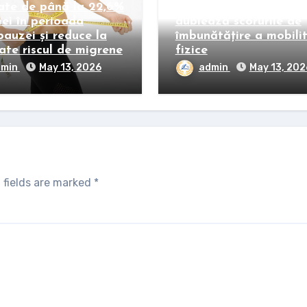
ate de până la 22,6%
o slăbire de peste 21%
mei în perioada
dublează scorurile de
auzei și reduce la
îmbunătățire a mobilit
ate riscul de migrene
fizice
dmin
May 13, 2026
admin
May 13, 202
 fields are marked
*