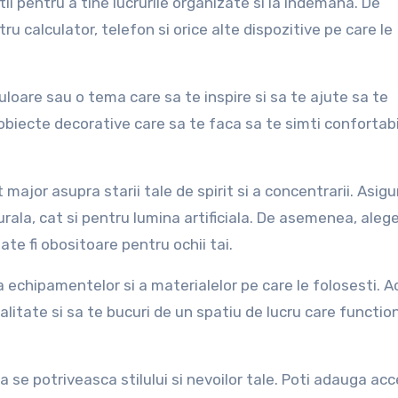
utii pentru a tine lucrurile organizate si la indemana. De
u calculator, telefon si orice alte dispozitive pe care le
uloare sau o tema care sa te inspire si sa te ajute sa te
obiecte decorative care sa te faca sa te simti confortabil
ajor asupra starii tale de spirit si a concentrarii. Asig
ala, cat si pentru lumina artificiala. De asemenea, alege
ate fi obositoare pentru ochii tai.
a echipamentelor si a materialelor pe care le folosesti. 
alitate si sa te bucuri de un spatiu de lucru care functio
sa se potriveasca stilului si nevoilor tale. Poti adauga ac