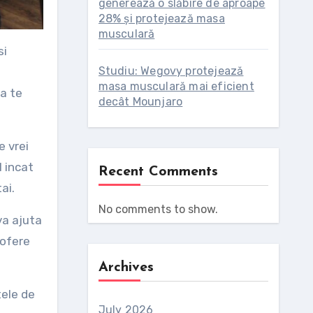
generează o slăbire de aproape
28% și protejează masa
musculară
Studiu: Wegovy protejează
masa musculară mai eficient
sa te
decât Mounjaro
e vrei
l incat
Recent Comments
ai.
No comments to show.
va ajuta
 ofere
Archives
tele de
July 2026