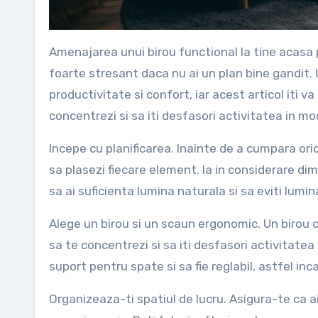
Amenajarea unui birou functional la tine acasa poate fi un proces placut si antrenant, dar poate deveni si
foarte stresant daca nu ai un plan bine gandit.
productivitate si confort, iar acest articol iti v
concentrezi si sa iti desfasori activitatea in mod
Incepe cu planificarea. Inainte de a cumpara oric
sa plasezi fiecare element. Ia in considerare dim
sa ai suficienta lumina naturala si sa eviti lumin
Alege un birou si un scaun ergonomic. Un birou c
sa te concentrezi si sa iti desfasori activitate
suport pentru spate si sa fie reglabil, astfel inc
Organizeaza-ti spatiul de lucru. Asigura-te ca 