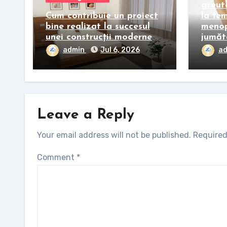
greut
Cum contribuie un proiect
la fe
bine realizat la succesul
menop
unei construcții moderne
jumăt
admin
Jul 6, 2026
a
Leave a Reply
Your email address will not be published.
Required
Comment
*