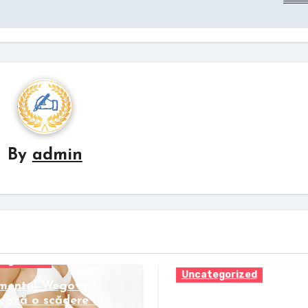
By
admin
egorized
Uncategorized
mentul Wegovy®
ează o scădere în
Pastila Wegovy gene