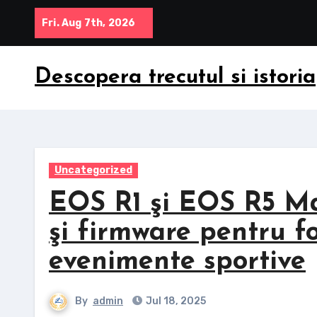
Skip
Fri. Aug 7th, 2026
to
content
Descopera trecutul si istoria
Uncategorized
EOS R1 şi EOS R5 Mar
şi firmware pentru fo
evenimente sportive
By
admin
Jul 18, 2025