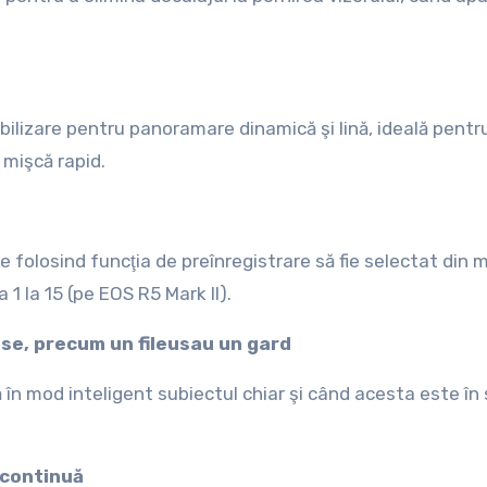
bilizare pentru panoramare dinamică şi lină, ideală pentr
 mişcă rapid.
e folosind funcţia de preînregistrare să fie selectat din 
 1 la 15 (pe EOS R5 Mark II).
se, precum un fileu
sau un gard
în mod inteligent subiectul chiar şi când acesta este în
 continuă