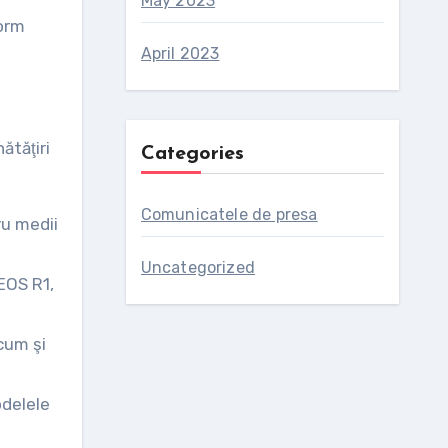
May 2023
form
April 2023
ătăţiri
Categories
Comunicatele de presa
ru medii
Uncategorized
EOS R1,
acum şi
odelele