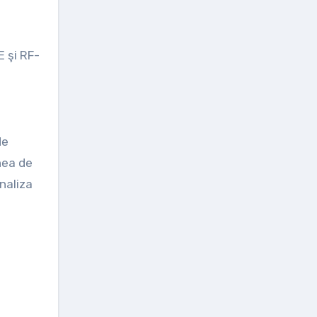
 şi RF-
de
nea de
analiza