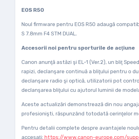
EOS R50
Noul firmware pentru EOS R50 adaugă compatibi
S 7.8mm F4 STM DUAL.
Accesorii noi pentru sporturile de acţiune
Canon anunţă astăzi şi EL-1 (Ver.2), un bliţ Speed
rapizi, declanşare continuă a bliţului pentru o
declanşare radio şi optică, utilizatorii pot contro
declanşarea bliţului cu ajutorul luminii de model
Aceste actualizări demonstrează din nou angajam
profesionişti, răspunzând totodată cerinţelor m
Pentru detalii complete despre avantajele noul
accesaţi:
https://www.canon-europe.com/supp