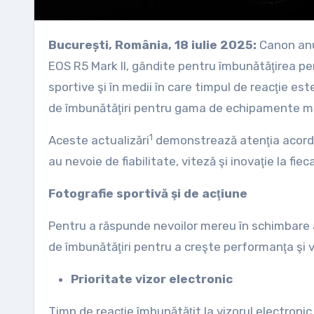
București, România, 18 iulie 2025:
Canon anun
EOS R5 Mark II, gândite pentru îmbunătăţirea per
sportive şi în medii în care timpul de reacţie e
de îmbunătăţiri pentru gama de echipamente mi
1
Aceste actualizări
demonstrează atenţia acordată
au nevoie de fiabilitate, viteză şi inovaţie la fiec
Fotografie sportivă şi de acţiune
Pentru a răspunde nevoilor mereu în schimbare a
de îmbunătăţiri pentru a creşte performanţa şi v
Prioritate vizor electronic
Timp de reacţie îmbunătăţit la vizorul electronic