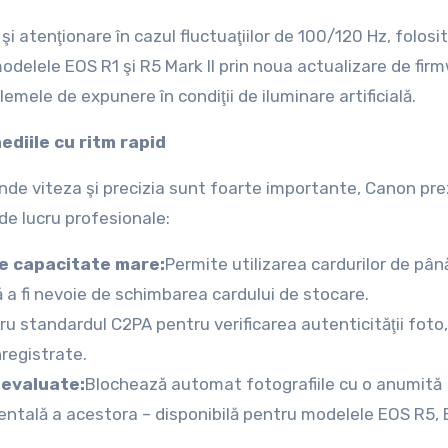
atenţionare în cazul fluctuaţiilor de 100/120 Hz, folosi
odelele EOS R1 şi R5 Mark II prin noua actualizare de fir
blemele de expunere în condiţii de iluminare artificială.
ediile cu ritm rapid
nde viteza şi precizia sunt foarte importante, Canon pre
de lucru profesionale:
de capacitate mare:
Permite utilizarea cardurilor de pân
ă a fi nevoie de schimbarea cardului de stocare.
ru standardul C2PA pentru verificarea autenticităţii foto, i
nregistrate.
 evaluate:
Blochează automat fotografiile cu o anumită
dentală a acestora – disponibilă pentru modelele EOS R5,