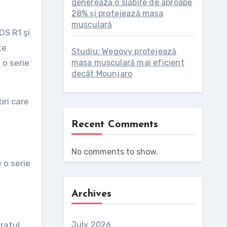
generează o slăbire de aproape
28% și protejează masa
musculară
OS R1 şi
te
Studiu: Wegovy protejează
 o serie
masa musculară mai eficient
decât Mounjaro
iri care
Recent Comments
No comments to show.
 o serie
Archives
aratul
July 2026