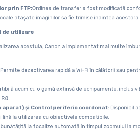
or prin FTP:
Ordinea de transfer a fost modificată con
 vocale ataşate imaginilor să fie trimise înaintea acestora.
 de utilizare
onalizarea acestuia, Canon a implementat mai multe îmbun
:
Permite dezactivarea rapidă a Wi-Fi în călătorii sau pent
tibilă acum cu o gamă extinsă de echipamente, inclusiv 
S R8.
n aparat) şi Control periferic coordonat
: Disponibil 
 lină la utilizarea cu obiectivele compatibile.
mbunătăţită la focalize automată în timpul zoomului la m