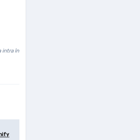
intra în
nify