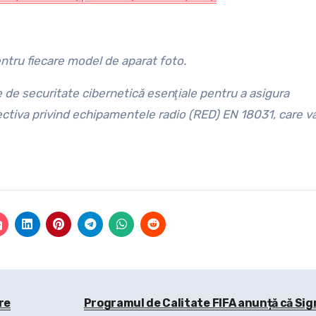
entru fiecare model de aparat foto.
 de securitate cibernetică esenţiale pentru a asigura
tiva privind echipamentele radio (RED) EN 18031, care va 
re
Programul de Calitate FIFA anunță că Sig