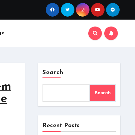
ge
Search
tem
Search
de
Recent Posts