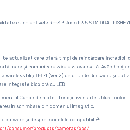
litate cu obiectivele RF-S 3.9mm F3.5 STM DUAL FISHEYE
lite actualizat care oferă timpi de reîncărcare incredibil 
 durată mare şi comunicare wireless avansată. Având opţiu
la wireless bliţul EL-1 (Ver.2) de oriunde din cadru şi pot 
are integrate bicoloră cu LED.
entul Canon de a oferi funcţii avansate utilizatorilor
ereu în schimbare din domeniul imagistic.
2
ui firmware şi despre modelele compatibile
,
ort/consumer/products/cameras/eos/