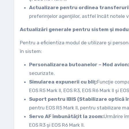
Actualizare pentru ordinea transferuril
preferinţelor agenţiilor, astfel încât notele
Actualizări generale pentru sistem şi modul
Pentru a eficientiza modul de utilizare şi pers
în sistem:
Personalizarea butoanelor – Mod avion
securizate.
Simularea expunerii cu bliţ:
Funcţie compa
EOS R5 Mark II, EOS R3, EOS R6 Mark II şi EO
Suport pentru IBIS (Stabilizare optică î
pentru EOS R5 Mark II, pentru stabilizare mai
Servo AF îmbunătăţit la zoom:
Urmărire î
EOS R3 şi EOS R6 Mark II.