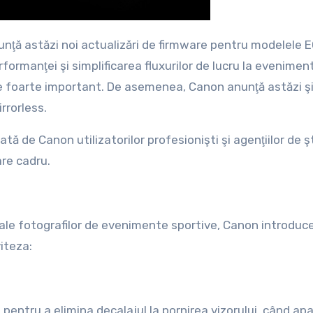
ţă astăzi noi actualizări de firmware pentru modelele E
formanţei şi simplificarea fluxurilor de lucru la evenimen
ste foarte important. De asemenea, Canon anunţă astăzi şi
rrorless.
 de Canon utilizatorilor profesionişti şi agenţiilor de şt
are cadru.
le fotografilor de evenimente sportive, Canon introduce
iteza:
, pentru a elimina decalajul la pornirea vizorului, când ap