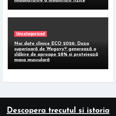
îmbunătățire a mobilității fizice
Uncategorized
Noi date clinice ECO 2026: Doza
superioară de Wegovy® generează o
slăbire de aproape 28% și protejează
masa musculară
Descopera trecutul si istoria