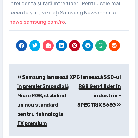
inteligentă și fără întreruperi. Pentru cele mai
recente știri, vizitați Samsung Newsroom la
news.samsung.com/ro
.
Post
Samsung lansează
XPG lansează SSD-ul
navigation
în premieră mondială
RGB Gen4 lider în
Micro RGB, stabilind
industrie –
un nou standard
SPECTRIX S65G
pentru tehnologia
TV premium