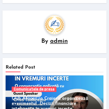
By
admin
Related Post
Comunicatele de presa
Club Afaceri.ro Craiova organizează
evenimentul „Decizii financiare
inteligente în vremuri incerte”