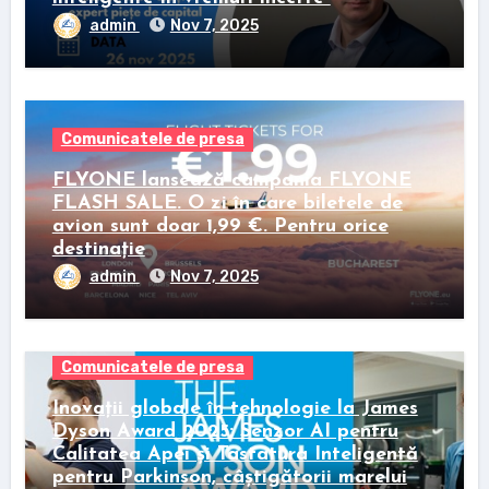
admin
Nov 7, 2025
Comunicatele de presa
FLYONE lansează campania FLYONE
FLASH SALE. O zi în care biletele de
avion sunt doar 1,99 €. Pentru orice
destinație
admin
Nov 7, 2025
Comunicatele de presa
Inovații globale în tehnologie la James
Dyson Award 2025: Senzor AI pentru
Calitatea Apei și Tastatura Inteligentă
pentru Parkinson, câștigătorii marelui