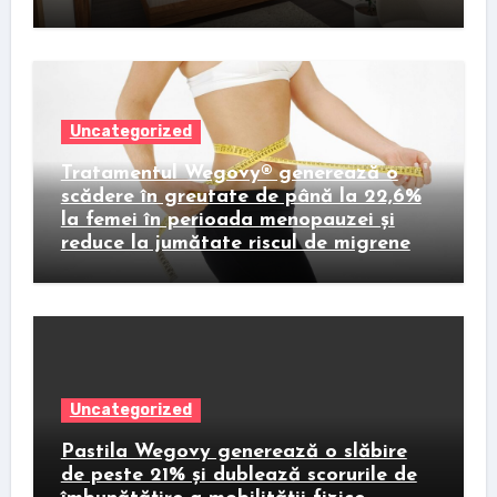
Uncategorized
Tratamentul Wegovy® generează o
scădere în greutate de până la 22,6%
la femei în perioada menopauzei și
reduce la jumătate riscul de migrene
Uncategorized
Pastila Wegovy generează o slăbire
de peste 21% și dublează scorurile de