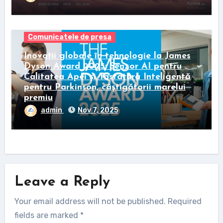
Comunicatele de presa
Inovații globale în tehnologie la James
Dyson Award 2025: Senzor AI pentru
Calitatea Apei și Tastatura Inteligentă
pentru Parkinson, câștigătorii marelui
premiu
admin
Nov 7, 2025
Leave a Reply
Your email address will not be published.
Required
fields are marked
*