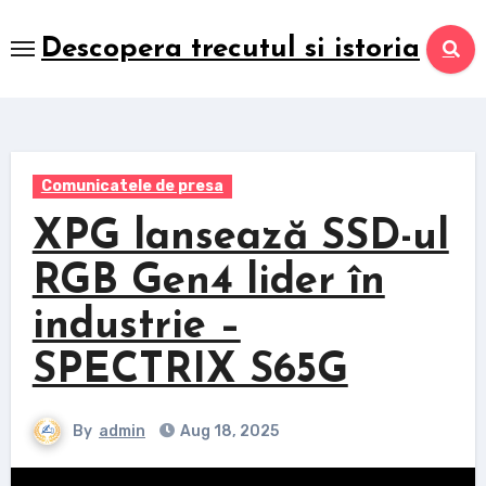
Skip
to
Descopera trecutul si istoria
content
Comunicatele de presa
XPG lansează SSD-ul
RGB Gen4 lider în
industrie –
SPECTRIX S65G
By
admin
Aug 18, 2025