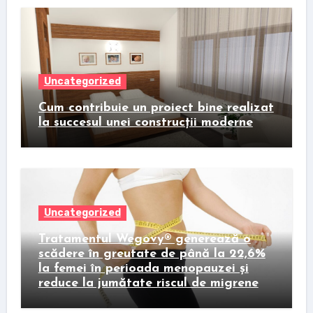
Uncategorized
Cum contribuie un proiect bine realizat
la succesul unei construcții moderne
Uncategorized
Tratamentul Wegovy® generează o
scădere în greutate de până la 22,6%
la femei în perioada menopauzei și
reduce la jumătate riscul de migrene