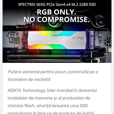
Putere extremă pentru jocuri, construită pe o
încredere de neclintit
ADATA Technology, lider mondial în domeniul
modulelor de memorie și al produselor de
stocare flash, anunță lansarea unui SSD
revoluționar în linia sa de produse de înaltă