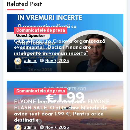
Related Post
Comunicatele de presa
Club Afaceri.ro Craiova organizează
evenimentul „Decizii financiare
inteligente în vremuri incerte”
admin
Nov 7, 2025
Comunicatele de presa
FLYONE lansează campania FLYONE
FLASH SALE. O zi în care biletele de
avion sunt doar 1,99 €. Pentru orice
destinație
admin
Nov 7, 2025