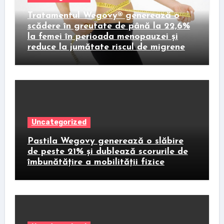
Tratamentul Wegovy® generează o
scădere în greutate de până la 22,6%
la femei în perioada menopauzei și
reduce la jumătate riscul de migrene
Uncategorized
Pastila Wegovy generează o slăbire
de peste 21% și dublează scorurile de
îmbunătățire a mobilității fizice