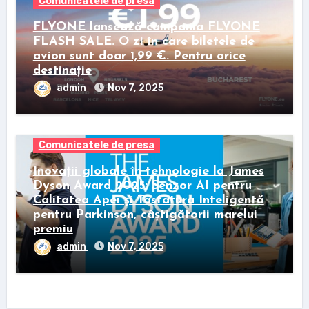
Comunicatele de presa
FLYONE lansează campania FLYONE
FLASH SALE. O zi în care biletele de
avion sunt doar 1,99 €. Pentru orice
destinație
admin
Nov 7, 2025
Comunicatele de presa
Inovații globale în tehnologie la James
Dyson Award 2025: Senzor AI pentru
Calitatea Apei și Tastatura Inteligentă
pentru Parkinson, câștigătorii marelui
premiu
admin
Nov 7, 2025