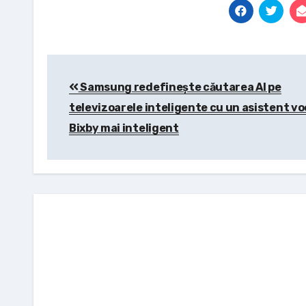
Post
Samsung redefinește căutarea AI pe
navigation
televizoarele inteligente cu un asistent vo
Bixby mai inteligent