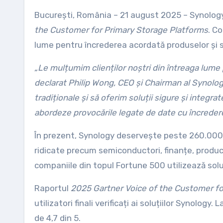
București, România – 21 august 2025 – Synology
the Customer for Primary Storage Platforms
. C
lume pentru încrederea acordată produselor și se
„Le mulțumim clienților noștri din întreaga lume
declarat Philip Wong, CEO și Chairman al Synolog
tradiționale și să oferim soluții sigure și integrat
abordeze provocările legate de date cu încredere
În prezent, Synology deservește peste 260.000 de 
ridicate precum semiconductori, finanțe, producț
companiile din topul Fortune 500 utilizează soluți
Raportul
2025 Gartner Voice of the Customer fo
utilizatori finali verificați ai soluțiilor Synolo
de 4,7 din 5.