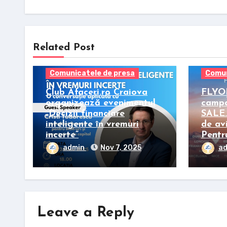
Related Post
Comunicatele de presa
Comun
Club Afaceri.ro Craiova
FLYO
organizează evenimentul
camp
„Decizii financiare
SALE. 
inteligente în vremuri
de av
incerte”
Pentru
admin
Nov 7, 2025
a
Leave a Reply