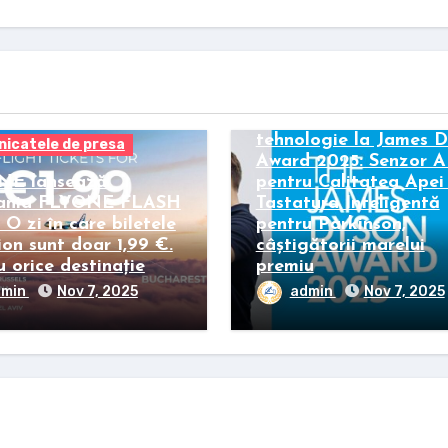
Comunicatele de presa
Inovații globale în
tehnologie la James 
icatele de presa
Award 2025: Senzor A
NE lansează
pentru Calitatea Apei 
ania FLYONE FLASH
Tastatura Inteligentă
O zi în care biletele
pentru Parkinson,
ion sunt doar 1,99 €.
câștigătorii marelui
 orice destinație
premiu
dmin
Nov 7, 2025
admin
Nov 7, 2025