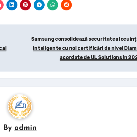
Samsung consolidează securitatea locuinț
cal
inteligente cu noi certificări de nivel Dia
acordate de UL Solutions în 20
By
admin