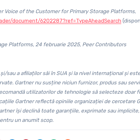
r Voice of the Customer for Primary Storage Platforms
,
eader/document/6202287?ref=TypeAheadSearch
(dispon
age Platforms, 24 februarie 2025, Peer Contributors
sau a afiliaților săi în SUA și la nivel internațional și est
ervate. Gartner nu susține niciun furnizor, produs sau servi
recomandă utilizatorilor de tehnologie să selecteze doar fu
icațiile Gartner reflectă opiniile organizației de cercetare 
artner își declină toate garanțiile, exprimate sau implicite,
pentru un anumit scop.