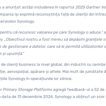
 a anunțat astăzi includerea în raportul
2025 Gartner Vo
ompania își exprimă recunoștința față de clienții din între
rviciilor Synology.
 pentru că recunosc valoarea pe care Synology o aduce,” a
y. „Obiectivul nostru a fost mereu să depășim granițele st
e de gestionare a datelor, care să le permită utilizatorilor s
 și ușurință.”
clienți business la nivel global, din industrii cu cerințe
ie, aerospațial, apărare și altele. Mai mult de jumătate d
ile Synology în operațiunile lor zilnice.
r Primary Storage Platforms
agregă feedback-ul a 52 de
gy. La data de 31 decembrie 2024, Synology a obținut un scor