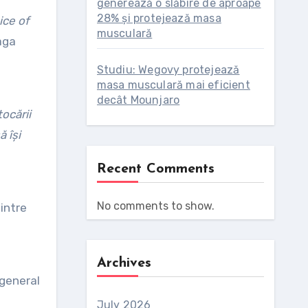
generează o slăbire de aproape
28% și protejează masa
ice of
musculară
aga
Studiu: Wegovy protejează
masa musculară mai eficient
decât Mounjaro
ocării
ă își
Recent Comments
No comments to show.
intre
Archives
 general
July 2026