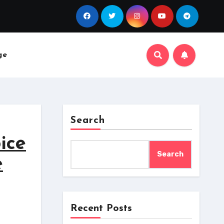
ge
Search
ice
Search
e
Recent Posts