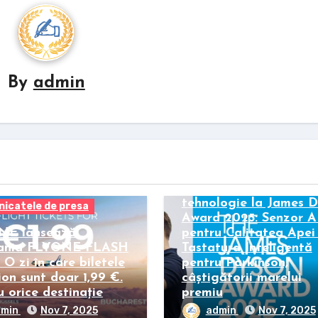
By
admin
Comunicatele de presa
Inovații globale în
tehnologie la James 
icatele de presa
Award 2025: Senzor A
NE lansează
pentru Calitatea Apei 
ania FLYONE FLASH
Tastatura Inteligentă
O zi în care biletele
pentru Parkinson,
ion sunt doar 1,99 €.
câștigătorii marelui
 orice destinație
premiu
dmin
Nov 7, 2025
admin
Nov 7, 2025