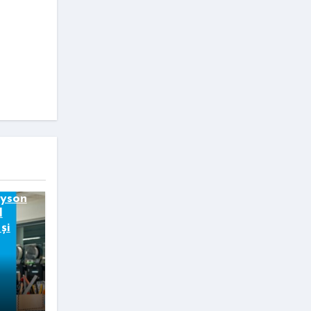
Dyson
I
și