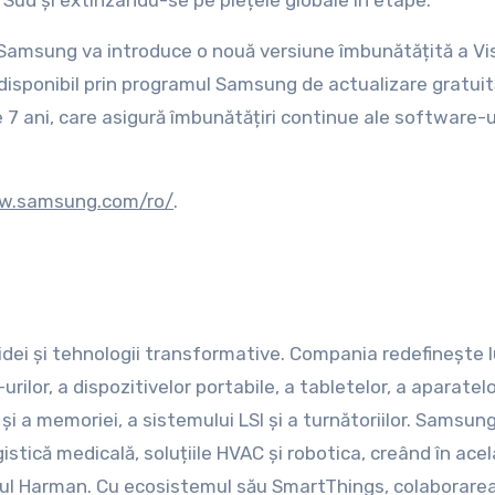
 Sud și extinzându-se pe piețele globale în etape.
, Samsung va introduce o nouă versiune îmbunătățită a Vis
 disponibil prin programul Samsung de actualizare gratuit
7 ani, care asigură îmbunătățiri continue ale software-ul
ww.samsung.com/ro/
.
idei și tehnologii transformative. Compania redefinește
urilor, a dispozitivelor portabile, a tabletelor, a aparatel
și a memoriei, a sistemului LSI și a turnătoriilor. Samsun
tică medicală, soluțiile HVAC și robotica, creând în acel
iul Harman. Cu ecosistemul său SmartThings, colaborare