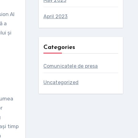
May 2023
ion AI
April 2023
ă a
ui și
Categories
Comunicatele de presa
Uncategorized
 lumea
or
g
ași timp
a