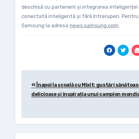
deschisă cu partenerii și integrarea inteligenței
conectată inteligentă și fără întreruperi. Pentr
Samsung la adresa
news.samsung.com
.
Post
Înapoi la școală cu Mixit: gustări sănătoas
navigation
delicioase și inspirația unui campion mondi