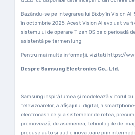
QLED, cu disponibilitate începând din Coreea de
Bazându-se pe integrarea lui Bixby în Vision AI
în octombrie 2025. Acest Vision AI evoluat va fi
sistemului de operare Tizen OS pe o perioadă de 
asistență pe termen lung.
Pentru mai multe informații, vizitați
https://w
Despre Samsung Electronics Co., Ltd.
Samsung inspiră lumea și modelează viitorul cu 
televizoarelor, a afișajului digital, a smartphone-
electrocasnice și a sistemelor de rețea, precum 
promovează, de asemenea, tehnologiile de imagis
produse auto și audio inovatoare prin intermed