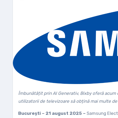
Îmbunătățit prin AI Generativ, Bixby oferă acum o experiență mai conversațională și mai personalizată pentru ca
utilizatorii de televizoare să obțină mai multe de
București – 21 august 2025 –
Samsung Electr