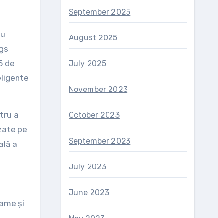
September 2025
cu
August 2025
ngs
5 de
July 2025
eligente
November 2023
tru a
October 2023
azate pe
September 2023
ală a
July 2023
June 2023
rame și