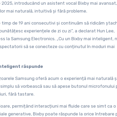
re 2025, introducând un asistent vocal Bixby mai avansat,
r mai naturală, intuitivă și fără probleme.
 timp de 19 ani consecutivi și continuăm să ridicăm ștac
bunătățesc experiențele de zi cu zi”, a declarat Hun Lee,
ess la Samsung Electronics. „Cu un Bixby mai inteligent,
espectatorii să se conecteze cu conținutul în moduri mai
 inteligent răspunde
vizoarele Samsung oferă acum o experiență mai naturală ș
 și simplu să vorbească sau să apese butonul microfonului
uri, fără tastare.
rioare, permițând interacțiuni mai fluide care se simt ca o
iciale generative, Bixby poate răspunde la orice întrebare 