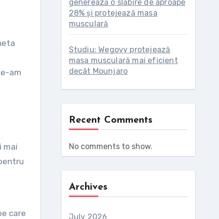
generează o slăbire de aproape
28% și protejează masa
musculară
heta
Studiu: Wegovy protejează
masa musculară mai eficient
decât Mounjaro
 ne-am
Recent Comments
No comments to show.
i mai
 pentru
Archives
pe care
July 2026