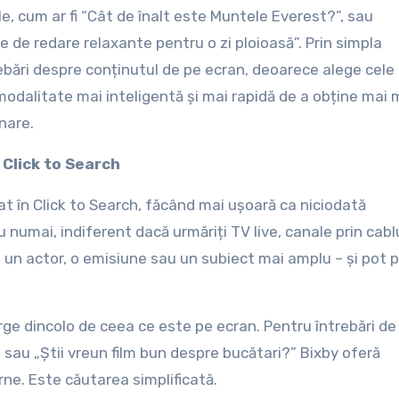
ale, cum ar fi “Cât de înalt este Muntele Everest?”, sau
e de redare relaxante pentru o zi ploioasă”. Prin simpla
rebări despre conținutul de pe ecran, deoarece alege cele
 modalitate mai inteligentă și mai rapidă de a obține mai 
onare.
 Click to Search
t în Click to Search, făcând mai ușoară ca niciodată
 numai, indiferent dacă urmăriți TV live, canale prin cab
 un actor, o emisiune sau un subiect mai amplu – și pot p
ge dincolo de ceea ce este pe ecran. Pentru întrebări de z
 sau „Știi vreun film bun despre bucătari?” Bixby oferă
ne. Este căutarea simplificată.