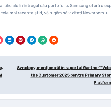
 artificiale în întregul său portofoliu, Samsung oferă o ex
u cele mai recente știri, vă rugăm să vizitați Newsroom-ul
e,
Synology, menționată în raportul Gartner™ Voic
al
the Customer 2025 pentru Primary Sto
Platfor