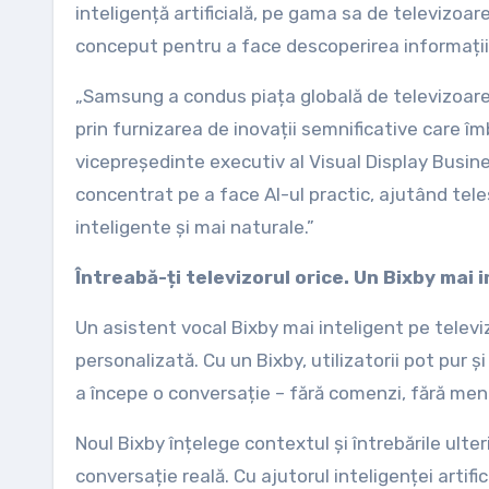
inteligență artificială, pe gama sa de televizoa
conceput pentru a face descoperirea informațiilo
„Samsung a condus piața globală de televizoare
prin furnizarea de inovații semnificative care îm
vicepreședinte executiv al Visual Display Busin
concentrat pe a face AI-ul practic, ajutând tel
inteligente și mai naturale.”
Întreabă-ți televizorul orice. Un Bixby mai
Un asistent vocal Bixby mai inteligent pe tele
personalizată. Cu un Bixby, utilizatorii pot pur
a începe o conversație – fără comenzi, fără meni
Noul Bixby înțelege contextul și întrebările ulte
conversație reală. Cu ajutorul inteligenței artif