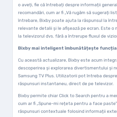
o aveți, fie că întrebați despre informații gener
recomandări, cum ar fi „Vă rugăm să sugerați list
întrebare, Bixby poate ajuta la răspunsul la înt
relevante detalii și le afișează pe ecran. Este o
la televizorul dvs. fără a întrerupe fluxul de vizi
Bixby mai inteligent îmbunătățește funcția
Cu această actualizare, Bixby este acum integra
descoperirea și explorarea divertismentului și nu
Samsung TV Plus. Utilizatorii pot întreba despre
răspunsuri instantaneu, direct de pe televizor.
Bixby permite chiar Click to Search pentru a mer
cum ar fi „Spune-mi rețeta pentru a face paste”
răspunsuri contextuale folosind informații exter