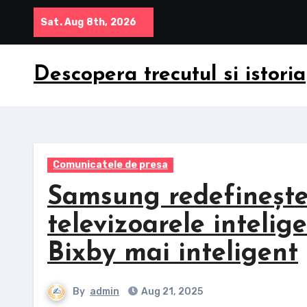
Skip
Sat. Aug 8th, 2026
to
content
Descopera trecutul si istoria
Comunicatele de presa
Samsung redefinește
televizoarele intelig
Bixby mai inteligent
By
admin
Aug 21, 2025