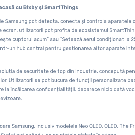
 acasă cu Bixby și SmartThings
ele Samsung pot detecta, conecta și controla aparatele 
ecran, utilizatorii pot profita de ecosistemul SmartThi
rește cuptorul acum” sau “Setează aerul condiționat la 2
 într-un hub central pentru gestionarea altor aparate int
soluția de securitate de top din industrie, concepută pen
ilor. Utilizatorii se pot bucura de funcții personalizate b
ivire la încălcarea confidențialității, deoarece nicio dată voc
levizoare.
izoare Samsung, inclusiv modelele Neo QLED, OLED, The F