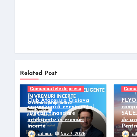
Related Post
Comunicatele de presa
Comun
Club Afaceri.ro Craiova
FLYO
organizează evenimentul
camp
„Decizii financiare
SALE. 
inteligente în vremuri
de av
incerte”
Pentru
admin
Nov 7, 2025
a