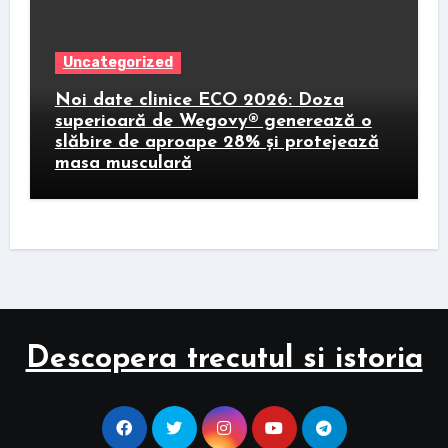
Uncategorized
Noi date clinice ECO 2026: Doza
superioară de Wegovy® generează o
slăbire de aproape 28% și protejează
masa musculară
Descopera trecutul si istoria