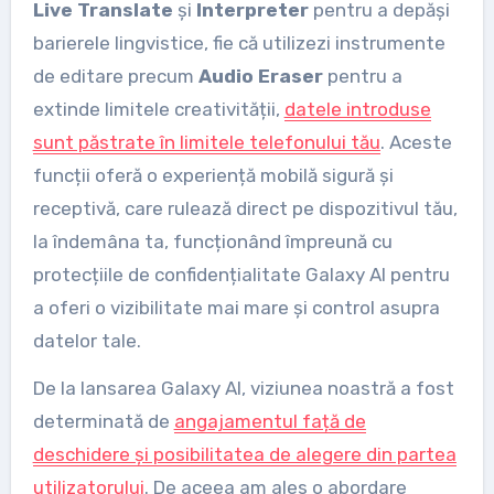
Live Translate
și
Interpreter
pentru a depăși
barierele lingvistice, fie că utilizezi instrumente
de editare precum
Audio Eraser
pentru a
extinde limitele creativității,
datele introduse
sunt păstrate în limitele telefonului tău
. Aceste
funcții oferă o experiență mobilă sigură și
receptivă, care rulează direct pe dispozitivul tău,
la îndemâna ta, funcționând împreună cu
protecțiile de confidențialitate Galaxy AI pentru
a oferi o vizibilitate mai mare și control asupra
datelor tale.
De la lansarea Galaxy AI, viziunea noastră a fost
determinată de
angajamentul față de
deschidere și posibilitatea de alegere din partea
utilizatorului
. De aceea am ales o abordare