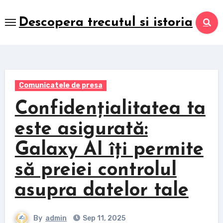
Skip
to
Descopera trecutul si istoria
content
Comunicatele de presa
Confidențialitatea ta
este asigurată:
Galaxy AI îți permite
să preiei controlul
asupra datelor tale
By
admin
Sep 11, 2025