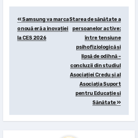
Post
Samsung va marca
Starea de sănătate a
navigation
o nouă eră a inovației
persoanelor active:
la CES 2026
între tensiune
psihofiziologică și
lipsă de odihnă –
concluzii din studiul
Asociației Credu și al
Asociația Suport
pentru Educație și
Sănătate