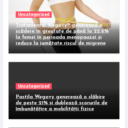
Uncategorized
Tratamentul Wegovy® generează o
scădere în greutate de până la 22,6%
la femei în perioada menopauzei și
reduce la jumătate riscul de migrene
Uncategorized
Pastila Wegovy generează o slăbire
de peste 21% și dublează scorurile de
îmbunătățire a mobilității fizice