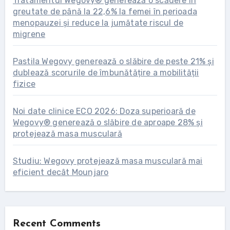
Tratamentul Wegovy® generează o scădere în
greutate de până la 22,6% la femei în perioada
menopauzei și reduce la jumătate riscul de
migrene
Pastila Wegovy generează o slăbire de peste 21% și
dublează scorurile de îmbunătățire a mobilității
fizice
Noi date clinice ECO 2026: Doza superioară de
Wegovy® generează o slăbire de aproape 28% și
protejează masa musculară
Studiu: Wegovy protejează masa musculară mai
eficient decât Mounjaro
Recent Comments