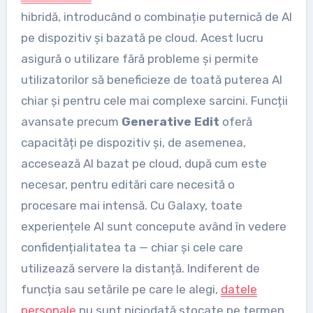
hibridă, introducând o combinație puternică de AI
pe dispozitiv și bazată pe cloud. Acest lucru
asigură o utilizare fără probleme și permite
utilizatorilor să beneficieze de toată puterea AI
chiar și pentru cele mai complexe sarcini. Funcții
avansate precum
Generative Edit
oferă
capacități pe dispozitiv și, de asemenea,
accesează AI bazat pe cloud, după cum este
necesar, pentru editări care necesită o
procesare mai intensă. Cu Galaxy, toate
experiențele AI sunt concepute având în vedere
confidențialitatea ta — chiar și cele care
utilizează servere la distanță. Indiferent de
funcția sau setările pe care le alegi,
datele
personale
nu sunt niciodată stocate pe termen