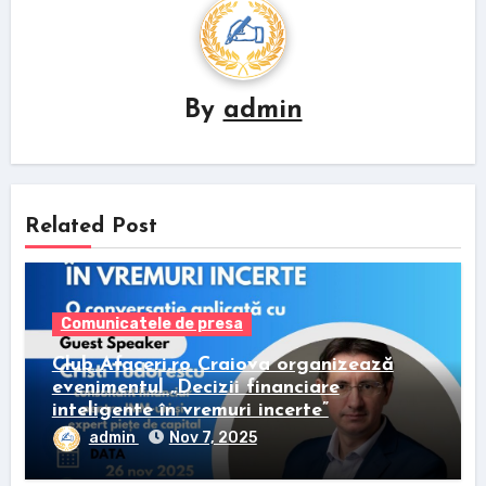
By
admin
Related Post
Comunicatele de presa
Club Afaceri.ro Craiova organizează
evenimentul „Decizii financiare
inteligente în vremuri incerte”
admin
Nov 7, 2025