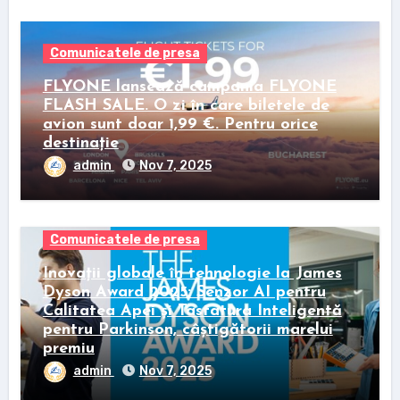
Comunicatele de presa
FLYONE lansează campania FLYONE
FLASH SALE. O zi în care biletele de
avion sunt doar 1,99 €. Pentru orice
destinație
admin
Nov 7, 2025
Comunicatele de presa
Inovații globale în tehnologie la James
Dyson Award 2025: Senzor AI pentru
Calitatea Apei și Tastatura Inteligentă
pentru Parkinson, câștigătorii marelui
premiu
admin
Nov 7, 2025