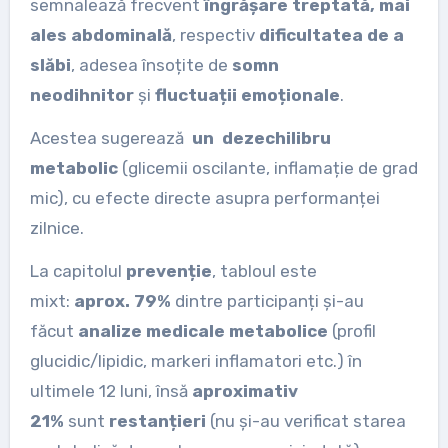
semnalează frecvent
îngrășare treptată, mai
ales abdominală
, respectiv
dificultatea de a
slăbi
, adesea însoțite de
somn
neodihnitor
și
fluctuații emoționale
.
Acestea sugerează
un dezechilibru
metabolic
(glicemii oscilante, inflamație de grad
mic), cu efecte directe asupra performanței
zilnice.
La capitolul
prevenție
, tabloul este
mixt:
aprox. 79%
dintre participanți și-au
făcut
analize medicale metabolice
(profil
glucidic/lipidic, markeri inflamatori etc.) în
ultimele 12 luni, însă
aproximativ
21%
sunt
restanțieri
(nu și-au verificat starea