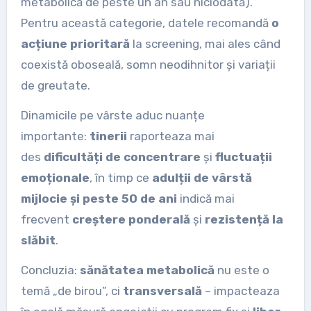
metabolică de peste un an sau niciodată).
Pentru această categorie, datele recomandă
o
acțiune prioritară
la screening, mai ales când
coexistă oboseală, somn neodihnitor și variații
de greutate.
Dinamicile pe vârste aduc nuanțe
importante:
tinerii
raporteaza mai
des
dificultăți de concentrare
și
fluctuații
emoționale
, în timp ce
adulții de vârstă
mijlocie și peste 50 de ani
indică mai
frecvent
creștere ponderală
și
rezistență la
slăbit
.
Concluzia:
sănătatea metabolică
nu este o
temă „de birou”, ci
transversală
– impacteaza