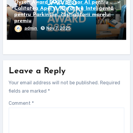
Dyson Award 2025: Senzor AI pentru
Calitatea Apei și Tastatura Inteligentă
pentru Parkinson, câștigătorii marelui
premiu
admin
Nov 7, 2025
Leave a Reply
Your email address will not be published.
Required
fields are marked
*
Comment
*