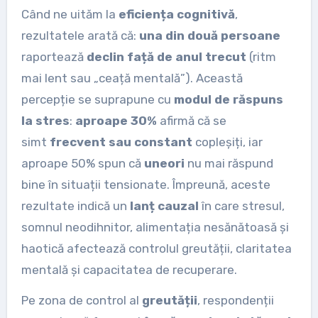
Când ne uităm la
eficiența cognitivă
,
rezultatele arată că:
una din două persoane
raportează
declin față de anul trecut
(ritm
mai lent sau „ceață mentală”). Această
percepție se suprapune cu
modul de răspuns
la stres
:
aproape 30%
afirmă că se
simt
frecvent sau constant
copleșiți, iar
aproape 50% spun că
uneori
nu mai răspund
bine în situații tensionate. Împreună, aceste
rezultate indică un
lanț cauzal
în care stresul,
somnul neodihnitor, alimentația nesănătoasă și
haotică afectează controlul greutății, claritatea
mentală și capacitatea de recuperare.
Pe zona de control al
greutății
, respondenții