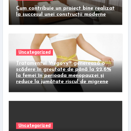
Cum contribuie un proiect bine realizat
la succesul unei construcții moderne
Uncategorized
Tratamentul Wegovy® generează o
scădere în greutate de până la 22,6%
la femei în perioada menopauzei și
reduce la jumătate riscul de migrene
Uncategorized