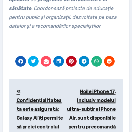
sănătate
. Coordonează proiecte de educație
pentru public și organizații, dezvoltate pe baza
datelor și a recomandărilor specialiștilor
Post
Noile iPhone 17,
navigation
Confidențialitatea
inclusiv modelul
ta este asigurată:
ultra-subțire iPhone
Galaxy AI îți permite
Air, sunt disponibile
să preiei controlul
pentru precomandă