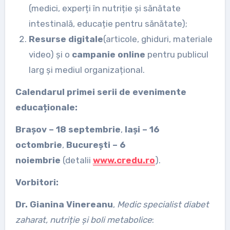
(medici, experți în nutriție și sănătate
intestinală, educație pentru sănătate);
Resurse digitale
(articole, ghiduri, materiale
video) și o
campanie online
pentru publicul
larg și mediul organizațional.
Calendarul primei serii de evenimente
educaționale:
Brașov – 18 septembrie
,
Iași – 16
octombrie
,
București – 6
noiembrie
(detalii
www.credu.ro
).
Vorbitori:
Dr. Gianina Vinereanu
,
Medic specialist diabet
zaharat, nutriție și boli metabolice
: