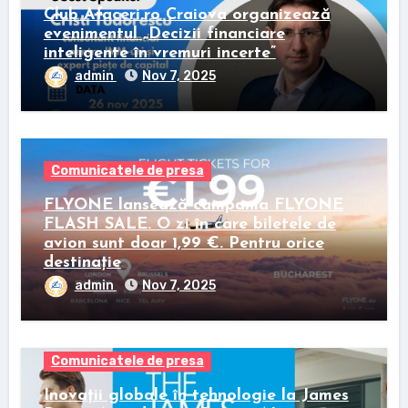
Club Afaceri.ro Craiova organizează
evenimentul „Decizii financiare
inteligente în vremuri incerte”
admin
Nov 7, 2025
Comunicatele de presa
FLYONE lansează campania FLYONE
FLASH SALE. O zi în care biletele de
avion sunt doar 1,99 €. Pentru orice
destinație
admin
Nov 7, 2025
Comunicatele de presa
Inovații globale în tehnologie la James