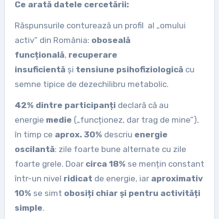
Ce arată datele cercetării:
Răspunsurile conturează un profil al „omului
activ” din România:
oboseală
funcțională
,
recuperare
insuficientă
și
tensiune psihofiziologică
cu
semne tipice de dezechilibru metabolic.
42% dintre participanți
declară că au
energie
medie
(„funcționez, dar trag de mine”),
în timp ce
aprox. 30%
descriu
energie
oscilantă
: zile foarte bune alternate cu zile
foarte grele. Doar
circa 18%
se mențin constant
într-un nivel
ridicat
de energie, iar
aproximativ
10%
se simt
obosiți chiar și pentru activități
simple
.