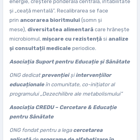
energie, creștere ponderală centrală, iritabilitate
și „ceață mentală”. Recalibrarea se face
prin
ancorarea bioritmului
(somn și
mese),
diversitatea alimentară
care hrănește
microbiomul,
mișcare cu rezistență
si
analize
și consultații medicale
periodice.
Asociația Suport pentru Educație și Sănătate
ONG dedicat
prevenției
și
intervențiilor
educaționale
în comunitate, co-inițiator al
programului „Dezechilibre ale metabolismului”
Asociația CREDU – Cercetare & Educație
pentru Sănătate
ONG fondat pentru a lega
cercetarea
aplicată
de
programe de alfabetizare în