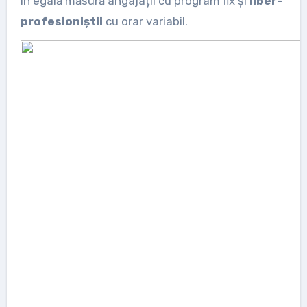
în egală măsură angajații cu program fix și
liber-
profesioniștii
cu orar variabil.