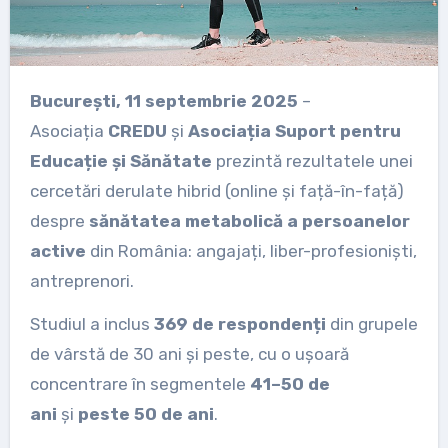
București, 11 septembrie 2025
–
Asociația
CREDU
și
Asociația Suport pentru
Educație și Sănătate
prezintă rezultatele unei
cercetări derulate hibrid (online și față-în-față)
despre
sănătatea metabolică a persoanelor
active
din România: angajați, liber-profesioniști,
antreprenori.
Studiul a inclus
369 de respondenți
din grupele
de vârstă de 30 ani și peste, cu o ușoară
concentrare în segmentele
41–50 de
ani
și
peste 50 de ani
.