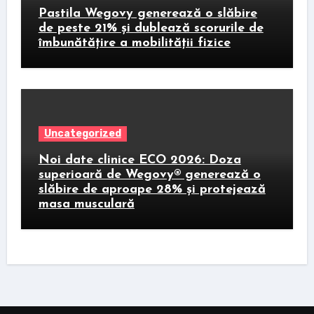
Pastila Wegovy generează o slăbire
de peste 21% și dublează scorurile de
îmbunătățire a mobilității fizice
Uncategorized
Noi date clinice ECO 2026: Doza
superioară de Wegovy® generează o
slăbire de aproape 28% și protejează
masa musculară