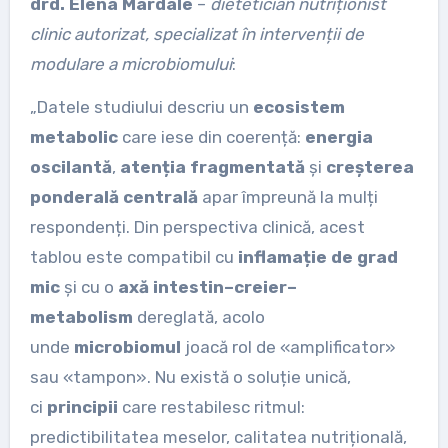
drd. Elena Mardale
–
dietetician nutriționist
clinic autorizat, specializat în intervenții de
modulare a microbiomului
:
„Datele studiului descriu un
ecosistem
metabolic
care iese din coerență:
energia
oscilantă
,
atenția fragmentată
și
creșterea
ponderală centrală
apar împreună la mulți
respondenți. Din perspectiva clinică, acest
tablou este compatibil cu
inflamație de grad
mic
și cu o
axă intestin–creier–
metabolism
dereglată, acolo
unde
microbiomul
joacă rol de «amplificator»
sau «tampon». Nu există o soluție unică,
ci
principii
care restabilesc ritmul:
predictibilitatea meselor, calitatea nutrițională,