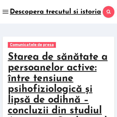
Skip
to
Descopera trecutul si istoria
content
Comunicatele de presa
Starea de sănătate a
persoanelor active:
între tensiune
psihofiziologică și
lipsă de odihnă –
concluzii din studiul