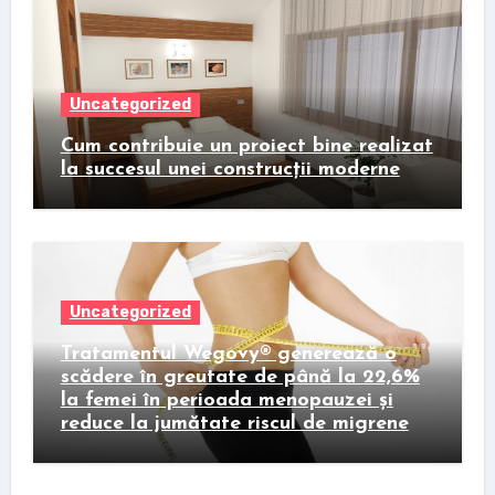
Uncategorized
Cum contribuie un proiect bine realizat
la succesul unei construcții moderne
Uncategorized
Tratamentul Wegovy® generează o
scădere în greutate de până la 22,6%
la femei în perioada menopauzei și
reduce la jumătate riscul de migrene