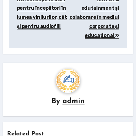
pentru începători în
edutainment și
lumea vinilurilor, cât
colaborare în mediul
și pentru audiofili
corporate și
educațional
By
admin
Related Post