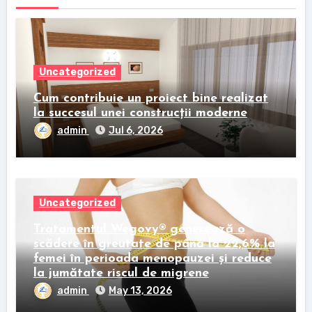
Uncategorized
Cum contribuie un proiect bine realizat
la succesul unei construcții moderne
admin
Jul 6, 2026
Uncategorized
Tratamentul Wegovy® generează o
scădere în greutate de până la 22,6% la
femei în perioada menopauzei și reduce
la jumătate riscul de migrene
admin
May 13, 2026