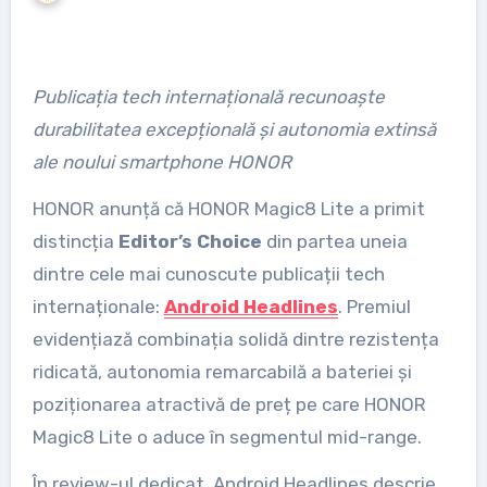
Publicația tech internațională recunoaște
durabilitatea excepțională și autonomia extinsă
ale noului smartphone HONOR
HONOR anunță că HONOR Magic8 Lite a primit
distincția
Editor’s Choice
din partea uneia
dintre cele mai cunoscute publicații tech
internaționale:
Android Headlines
. Premiul
evidențiază combinația solidă dintre rezistența
ridicată, autonomia remarcabilă a bateriei și
poziționarea atractivă de preț pe care HONOR
Magic8 Lite o aduce în segmentul mid-range.
În review-ul dedicat, Android Headlines descrie