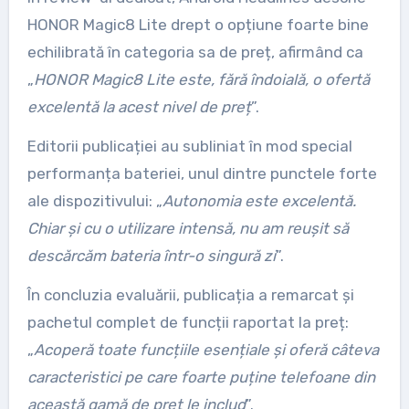
HONOR Magic8 Lite drept o opțiune foarte bine
echilibrată în categoria sa de preț, afirmând ca
„
HONOR Magic8 Lite este, fără îndoială, o ofertă
excelentă la acest nivel de preț
”.
Editorii publicației au subliniat în mod special
performanța bateriei, unul dintre punctele forte
ale dispozitivului: „
Autonomia este excelentă.
Chiar și cu o utilizare intensă, nu am reușit să
descărcăm bateria într-o singură zi
”.
În concluzia evaluării, publicația a remarcat și
pachetul complet de funcții raportat la preț:
„
Acoperă toate funcțiile esențiale și oferă câteva
caracteristici pe care foarte puține telefoane din
această gamă de preț le includ
”.