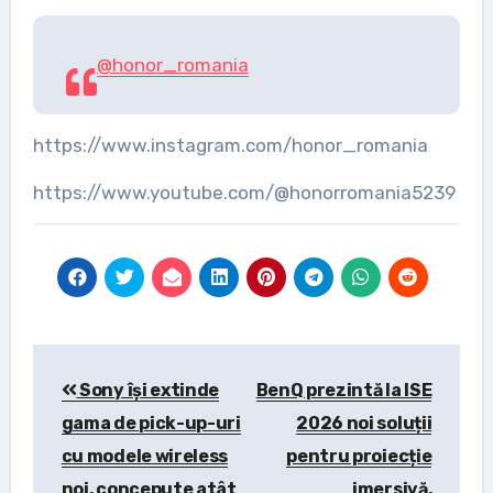
@honor_romania
https://www.instagram.com/honor_romania
https://www.youtube.com/@honorromania5239
Post
Sony își extinde
BenQ prezintă la ISE
navigation
gama de pick-up-uri
2026 noi soluții
cu modele wireless
pentru proiecție
noi, concepute atât
imersivă,