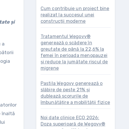
Cum contribuie un proiect bine
realizat la succesul unei
construcții moderne
Tratamentul Wegovy®
generează o scădere în
 a
greutate de până la 22,6% la
pătorii
femei în perioada menopauzei
logia
și reduce la jumătate riscul de
migrene
Pastila Wegovy generează o
slăbire de peste 21% și
dublează scorurile de
îmbunătățire a mobilității fizice
atorilor
 înaltă
Noi date clinice ECO 2026:
lui
Doza superioară de Wegovy®