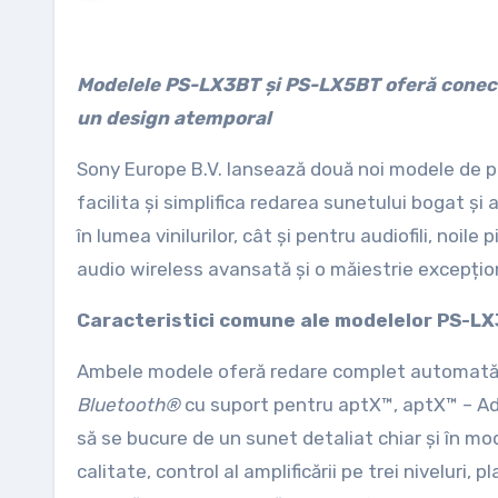
Modelele PS-LX3BT și PS-LX5BT oferă conectivitate wireless, operare ușoară, sunet de înaltă calitate și
un design atemporal
Sony Europe B.V. lansează două noi modele de p
facilita și simplifica redarea sunetului bogat și 
în lumea vinilurilor, cât și pentru audiofili, noil
audio wireless avansată și o măiestrie excepțio
Caracteristici comune ale modelelor PS-L
Ambele modele oferă redare complet automată p
Bluetooth®
cu suport pentru aptX™, aptX™ – Adap
să se bucure de un sunet detaliat chiar și în mod
calitate, control al amplificării pe trei niveluri,