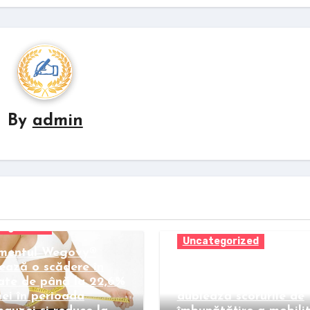
By
admin
egorized
Uncategorized
mentul Wegovy®
ează o scădere în
Pastila Wegovy gene
ate de până la 22,6%
o slăbire de peste 21%
mei în perioada
dublează scorurile de