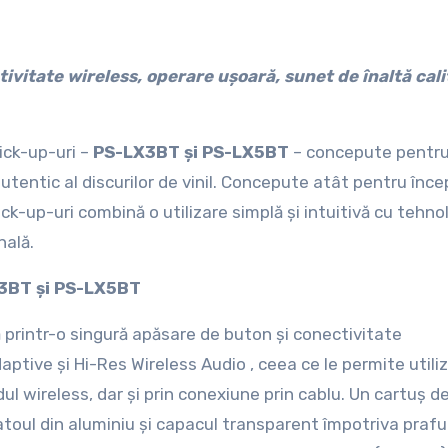
ick-up-uri –
PS-LX3BT
și PS-LX5BT
– concepute pentru
autentic al discurilor de vinil. Concepute atât pentru înce
e pick-up-uri combină o utilizare simplă și intuitivă cu tehno
nală.
X3BT și PS-LX5BT
rintr-o singură apăsare de buton și conectivitate
tive și Hi-Res Wireless Audio , ceea ce le permite utiliz
ul wireless, dar și prin conexiune prin cablu. Un cartuș de
 platoul din aluminiu și capacul transparent împotriva prafu