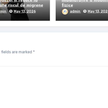
auzei și reduce la
îmbunătățire a mobilit
ate riscul de migrene
fizice
dmin
May 13, 2026
admin
May 13, 202
 fields are marked
*