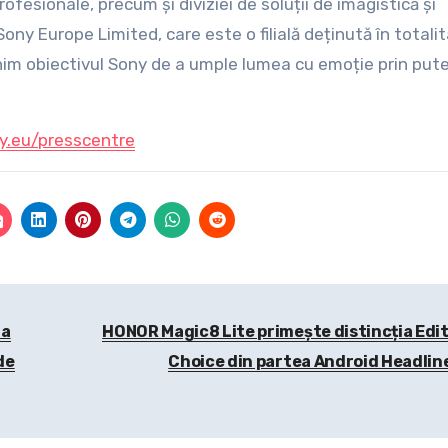
fesionale, precum și diviziei de soluții de imagistică și
ony Europe Limited, care este o filială deținută în totali
nim obiectivul Sony de a umple lumea cu emoție prin put
.eu/presscentre
la
HONOR Magic8 Lite primește distincția Edit
de
Choice din partea Android Headlin