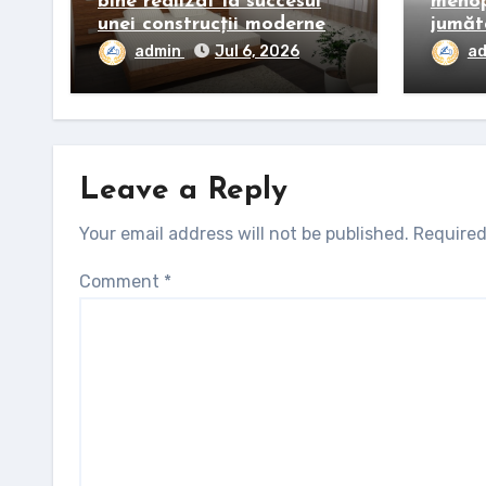
bine realizat la succesul
menop
unei construcții moderne
jumăt
admin
Jul 6, 2026
a
Leave a Reply
Your email address will not be published.
Required
Comment
*