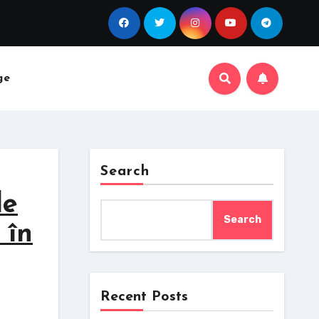
ge
Search
le
Search
 în
Recent Posts