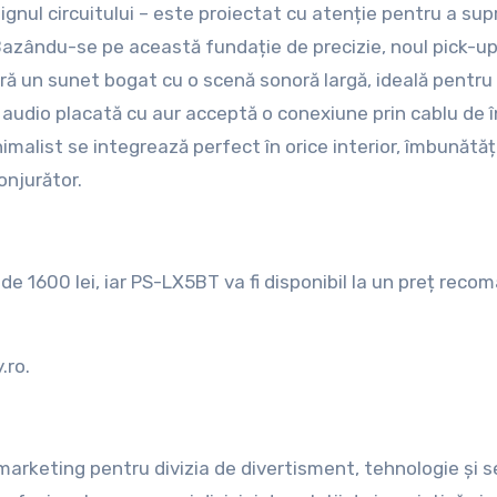
signul circuitului – este proiectat cu atenție pentru a su
o. Bazându-se pe această fundație de precizie, noul pick-u
eră un sunet bogat cu o scenă sonoră largă, ideală pentru
a audio placată cu aur acceptă o conexiune prin cablu de î
inimalist se integrează perfect în orice interior, îmbunătă
onjurător.
de 1600 lei, iar PS-LX5BT va fi disponibil la un preț reco
.ro.
arketing pentru divizia de divertisment, tehnologie și se