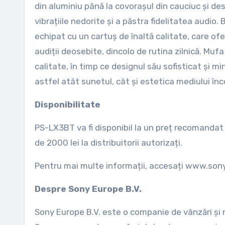
din aluminiu până la covorașul din cauciuc și de
vibrațiile nedorite și a păstra fidelitatea audi
echipat cu un cartuș de înaltă calitate, care of
audiții deosebite, dincolo de rutina zilnică. Muf
calitate, în timp ce designul său sofisticat și m
astfel atât sunetul, cât și estetica mediului înc
Disponibilitate
PS-LX3BT va fi disponibil la un preț recomandat 
de 2000 lei la distribuitorii autorizați.
Pentru mai multe informații, accesați www.sony
Despre Sony Europe B.V.
Sony Europe B.V. este o companie de vânzări și m