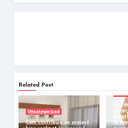
Related Post
Uncat
Trata
gener
Uncategorized
greut
Cum contribuie un proiect
la fe