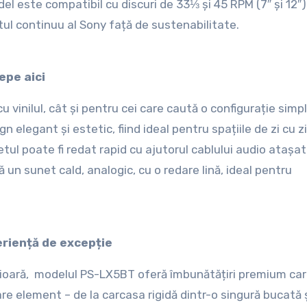
del este compatibil cu discuri de 33⅓ și 45 RPM (7″ și 12″)
tul continuu al Sony față de sustenabilitate.
cepe aici
u vinilul, cât și pentru cei care caută o configurație simpl
 elegant și estetic, fiind ideal pentru spațiile de zi cu zi
tul poate fi redat rapid cu ajutorul cablului audio atașat 
 un sunet cald, analogic, cu o redare lină, ideal pentru
eriență de excepție
rioară, modelul PS-LX5BT oferă îmbunătățiri premium ca
re element – de la carcasa rigidă dintr-o singură bucată ș