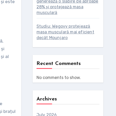
generează o slăbire de aproape
 și este
28% și protejează masa
musculară
Studiu: Wegovy protejează
masa musculară mai eficient
decât Mounjaro
ă,
 și
și al
Recent Comments
No comments to show.
Archives
re
i brațul
July 2026