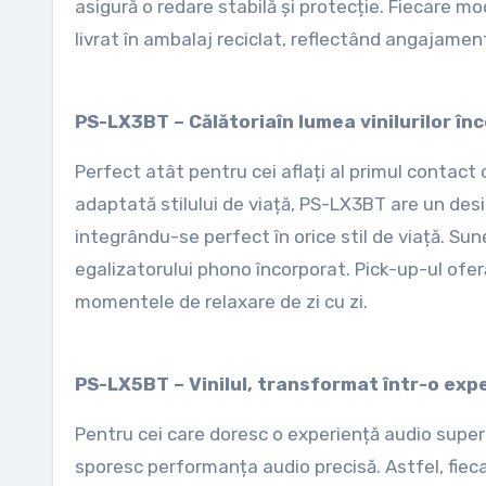
asigură o redare stabilă și protecție. Fiecare mo
livrat în ambalaj reciclat, reflectând angajamen
PS-LX3BT – Călătoria
în lumea vinilurilor în
Perfect atât pentru cei aflați al primul contact c
adaptată stilului de viață, PS-LX3BT are un design
integrându-se perfect în orice stil de viață. Sune
egalizatorului phono încorporat. Pick-up-ul oferă
momentele de relaxare de zi cu zi.
PS-LX5BT – Vinilul, transformat într-o exp
Pentru cei care doresc o experiență audio supe
sporesc performanța audio precisă. Astfel, fieca