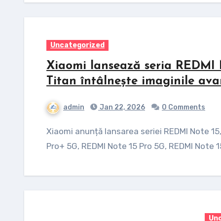
Uncategorized
Xiaomi lansează seria REDMI 
Titan întâlnește imaginile av
admin
Jan 22, 2026
0 Comments
Xiaomi anunță lansarea seriei REDMI Note 15, care cuprinde cinci modele — REDMI Note 15
Pro+ 5G, REDMI Note 15 Pro 5G, REDMI Note 1
Unc