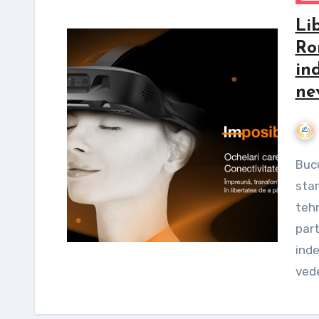
Li
Ro
in
ne
București, 22 ianuarie 2026 – Orange Romania și
sta
tehn
part
inde
ved