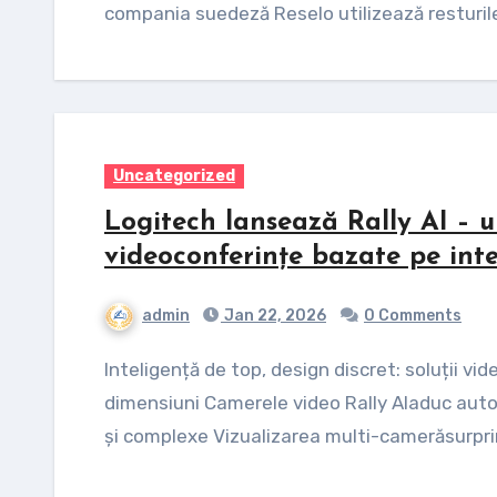
compania suedeză Reselo utilizează resturile
Uncategorized
Logitech lansează Rally AI – 
videoconferințe bazate pe inte
admin
Jan 22, 2026
0 Comments
Inteligență de top, design discret: soluții video avansate, integrate subtil în spații de mari
dimensiuni Camerele video Rally AIaduc autom
și complexe Vizualizarea multi-camerăsurpr