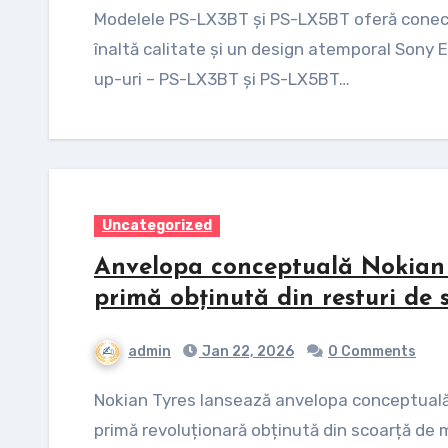
Modelele PS-LX3BT și PS-LX5BT oferă conectivitate wireless, operare ușoară, sunet de
înaltă calitate și un design atemporal Sony 
up-uri – PS-LX3BT și PS-LX5BT…
Uncategorized
Anvelopa conceptuală Nokian 
primă obținută din resturi de
admin
Jan 22, 2026
0 Comments
Nokian Tyres lansează anvelopa conceptuală Nokian Tyres Betula, care conține o materie
primă revoluționară obținută din scoarță de 