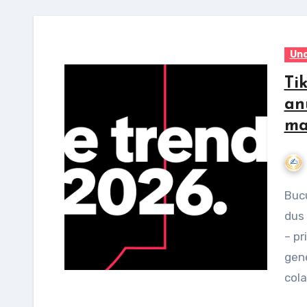
Unc
Ti
an
ma
București, 21 ianuarie 2026 - În 2025, brandurile au
dus 
– pr
gene
col