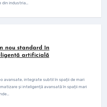
 din industria…
un nou standard în
ligență artificială
atizare și inteligență avansată în spații mari
inde…