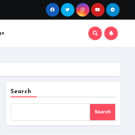
ge
Search
Search