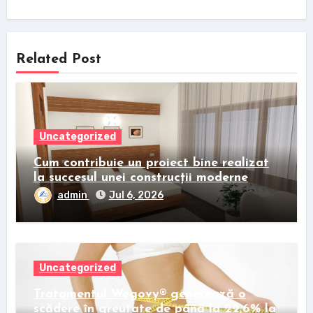
Related Post
Uncategorized
Cum contribuie un proiect bine realizat
la succesul unei construcții moderne
admin
Jul 6, 2026
Uncategorized
Tratamentul Wegovy® generează o
scădere în greutate de până la 22,6% la