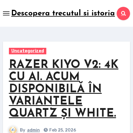
Skip
to
Descopera trecutul si istoria
content
Uncategorized
RAZER KIYO V2: 4K
CU AI. ACUM
DISPONIBILĂ ÎN
VARIANTELE
QUARTZ ȘI WHITE.
By
admin
Feb 25, 2026