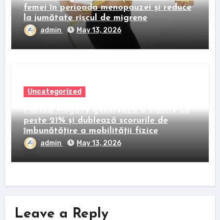
femei în perioada menopauzei și reduce
la jumătate riscul de migrene
admin
May 13, 2026
Uncategorized
Pastila Wegovy generează o slăbire de
peste 21% și dublează scorurile de
îmbunătățire a mobilității fizice
admin
May 13, 2026
Leave a Reply