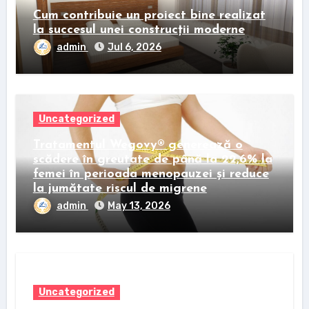
Cum contribuie un proiect bine realizat
la succesul unei construcții moderne
admin
Jul 6, 2026
Uncategorized
Tratamentul Wegovy® generează o
scădere în greutate de până la 22,6% la
femei în perioada menopauzei și reduce
la jumătate riscul de migrene
admin
May 13, 2026
Uncategorized