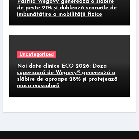
Pastila Wegovy generează o slăbire
de peste 21% și dublează scorurile de
îmbunătățire a mobilității fizice
Uncategorized
Noi date clinice ECO 2026: Doza
superioară de Wegovy® generează o
slăbire de aproape 28% și protejează
masa musculară