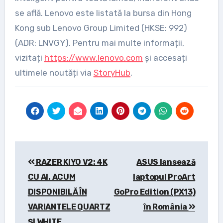
se află. Lenovo este listată la bursa din Hong
Kong sub Lenovo Group Limited (HKSE: 992)
(ADR: LNVGY). Pentru mai multe informații,
vizitați
https://www.lenovo.com
și accesați
ultimele noutăți via
StoryHub
.
Post
RAZER KIYO V2: 4K
ASUS lansează
navigation
CU AI. ACUM
laptopul ProArt
DISPONIBILĂ ÎN
GoPro Edition (PX13)
VARIANTELE QUARTZ
în România
ȘI WHITE.