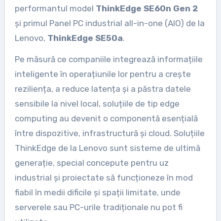
performantul model
ThinkEdge SE60n Gen 2
și primul Panel PC industrial all-in-one (AIO) de la
Lenovo,
ThinkEdge SE50a
.
Pe măsură ce companiile integrează informațiile
inteligente în operațiunile lor pentru a crește
reziliența, a reduce latența și a păstra datele
sensibile la nivel local, soluțiile de tip edge
computing au devenit o componentă esențială
între dispozitive, infrastructură și cloud. Soluțiile
ThinkEdge de la Lenovo sunt sisteme de ultimă
generație, special concepute pentru uz
industrial și proiectate să funcționeze în mod
fiabil în medii dificile și spații limitate, unde
serverele sau PC-urile tradiționale nu pot fi