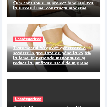
Cum contribuie un proiect bine realizat
la succesul unei construcții moderne
Uncategorized
Tratamentul Wegovy® generează o
scădere în greutate de până la 22,6%
la femei în perioada menopauzei și
reduce la jumătate riscul de migrene
Uncategorized