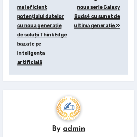
navigation
mai eficient
noua serie Galaxy
potențialul datelor
Buds4 cu sunet de
cu noua generație
ultimă generație
de soluții ThinkEdge
bazate pe
inteligența
artificială
By
admin