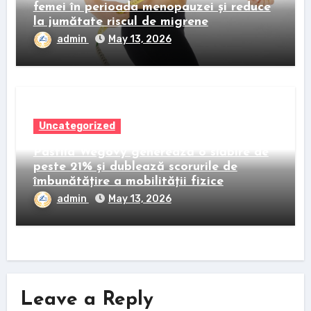
femei în perioada menopauzei și reduce
la jumătate riscul de migrene
admin
May 13, 2026
Uncategorized
Pastila Wegovy generează o slăbire de
peste 21% și dublează scorurile de
îmbunătățire a mobilității fizice
admin
May 13, 2026
Leave a Reply