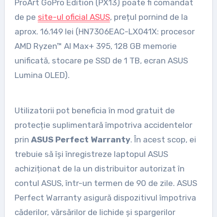
ProArt GoPro Edition (PX13) poate fi comandat
de pe
site-ul oficial ASUS
, prețul pornind de la
aprox. 16.149 lei (HN7306EAC-LX041X: procesor
AMD Ryzen™ AI Max+ 395, 128 GB memorie
unificată, stocare pe SSD de 1 TB, ecran ASUS
Lumina OLED).
Utilizatorii pot beneficia în mod gratuit de
protecție suplimentară împotriva accidentelor
prin
ASUS Perfect Warranty
. În acest scop, ei
trebuie să își înregistreze laptopul ASUS
achiziționat de la un distribuitor autorizat în
contul ASUS, într-un termen de 90 de zile. ASUS
Perfect Warranty asigură dispozitivul împotriva
căderilor, vărsărilor de lichide și spargerilor