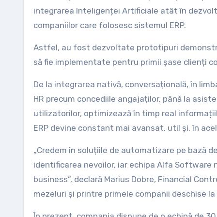
integrarea Inteligenței Artificiale atât în dezvolt
companiilor care folosesc sistemul ERP.
Astfel, au fost dezvoltate prototipuri demonstra
să fie implementate pentru primii șase clienți 
De la integrarea nativă, conversațională, în limb
HR precum concediile angajaților, până la asist
utilizatorilor, optimizează în timp real informațiil
ERP devine constant mai avansat, util și, în acel
„Credem în soluțiile de automatizare pe bază d
identificarea nevoilor, iar echipa Alfa Software 
business”, declară Marius Dobre, Financial Contr
mezeluri și printre primele companii deschise la 
În prezent, compania dispune de o echipă de 30 