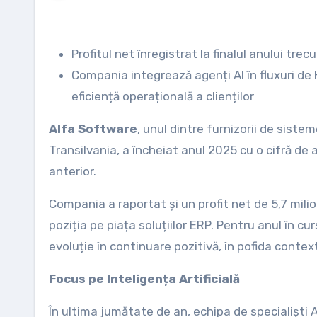
Profitul net înregistrat la finalul anului trec
Compania integrează agenți AI în fluxuri de 
eficiență operațională a clienților
Alfa Software
, unul dintre furnizorii de sist
Transilvania, a încheiat anul 2025 cu o cifră de 
anterior.
Compania a raportat și un profit net de 5,7 milio
poziția pe piața soluțiilor ERP. Pentru anul în c
evoluție în continuare pozitivă, în pofida conte
Focus pe Inteligența Artificială
În ultima jumătate de an, echipa de specialiști