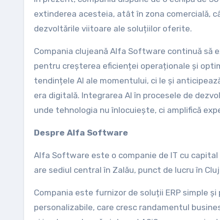
extinderea acesteia, atât în zona comercială, câ
dezvoltările viitoare ale soluțiilor oferite.
Compania clujeană Alfa Software continuă să ex
pentru creșterea eficienței operaționale și opti
tendințele AI ale momentului, ci le și anticipea
era digitală. Integrarea AI în procesele de dez
unde tehnologia nu înlocuiește, ci amplifică ex
Despre Alfa Software
Alfa Software este o companie de IT cu capital
are sediul central în Zalău, punct de lucru în Cl
Compania este furnizor de soluții ERP simple și pr
personalizabile, care cresc randamentul business