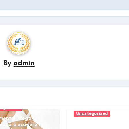
By
admin
egorized
Uncategorized
mentul Wegovy®
ează o scădere în
Pastila Wegovy gene