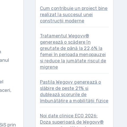
Cum contribuie un proiect bine
realizat la succesul unei
construcții moderne
Tratamentul Wegovy®
generează o scădere în
greutate de până la 22,6% la
n
femei în perioada menopauzei
 anul
și reduce la jumătate riscul de
migrene
el
Pastila Wegovy generează o
slăbire de peste 21% și
aceri,
dublează scorurile de
îmbunătățire a mobilității fizice
Noi date clinice ECO 2026:
Doza superioară de Wegovy®
SiS prin