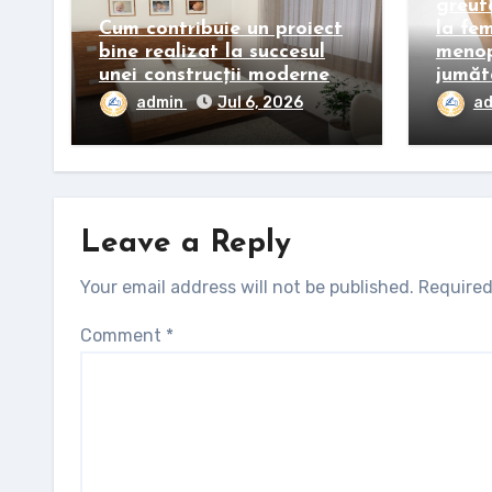
greut
Cum contribuie un proiect
la fe
bine realizat la succesul
menop
unei construcții moderne
jumăt
admin
Jul 6, 2026
a
Leave a Reply
Your email address will not be published.
Required
Comment
*