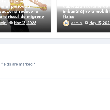
ate de până la 22,6%
o slăbire de peste 21%
mei în perioada
dublează scorurile de
auzei și reduce la
îmbunătățire a mobilit
ate riscul de migrene
fizice
dmin
May 13, 2026
admin
May 13, 202
 fields are marked
*