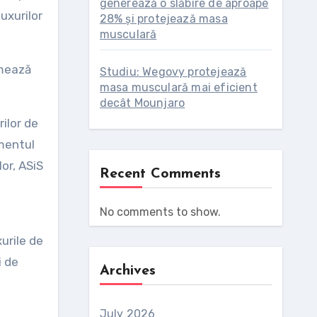
generează o slăbire de aproape
luxurilor
28% și protejează masa
musculară
rmează
Studiu: Wegovy protejează
masa musculară mai eficient
decât Mounjaro
rilor de
amentul
lor, ASiS
Recent Comments
No comments to show.
urile de
i de
Archives
July 2026