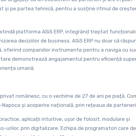
t și pe partea tehnică, pentru a susține ritmul de creșter
tindă platforma ASiS ERP, integrând treptat funcționalit
mizarea deciziilor de business. ASiS ERP nu doar că răspu
ză, oferind companiilor instrumente pentru a naviga cu su
voltare demonstrează angajamentul pentru eficiență super
periența umană.
 privat românesc, cu o vechime de 27 de ani pe piață. C
uj-Napoca și acoperire națională, prin rețeaua de parteneri
actice, aplicații intuitive, ușor de folosit, modulare și
-urilor, prin digitalizare. Echipa de programatori care d