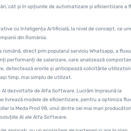
ări, cât și în opțiunile de automatizare și eficientizare a f
tive cu Inteligența Artificială, la nivel de concept, ce u
companii din România.
a română, direct prin popularul serviciu Whatsapp, a fluxu
enți performanți de salarizare, care analizează comport
e, detectează erorile și anticipează solicitările utilizatori
ași timp, mai simplu de utilizat.
e AI dezvoltate de Alfa Software. Lucrăm împreună la
ne livrează modele de eficientizare, pentru a optimiza flux
oller la Meda Prod 98, unul dintre cei mai mari producător
soluțiile AI ale Alfa Software.
de angajați, cu un ecosistem de parteneri și are în plan