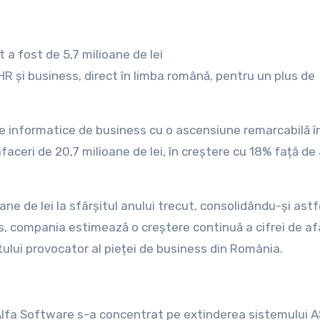
ut a fost de 5,7 milioane de lei
HR și business, direct în limba română, pentru un plus de
eme informatice de business cu o ascensiune remarcabilă î
afaceri de 20,7 milioane de lei, în creștere cu 18% față de
ane de lei la sfârșitul anului trecut, consolidându-și astf
urs, compania estimează o creștere continuă a cifrei de af
xtului provocator al pieței de business din România.
 Alfa Software s-a concentrat pe extinderea sistemului A