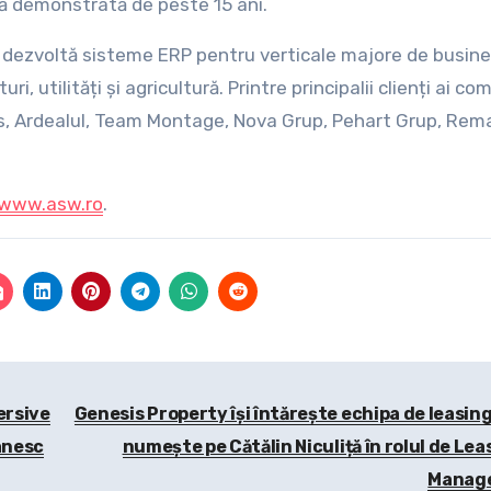
ă demonstrată de peste 15 ani.
i dezvoltă sisteme ERP pentru verticale majore de busin
ri, utilități și agricultură. Printre principalii clienți ai co
s, Ardealul, Team Montage, Nova Grup, Pehart Grup, Rem
www.asw.ro
.
ersive
Genesis Property își întărește echipa de leasing ș
ânesc
numește pe Cătălin Niculiță în rolul de Lea
Manag