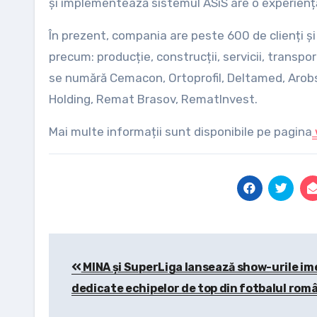
și implementează sistemul ASiS are o experienț
În prezent, compania are peste 600 de clienți ș
precum: producție, construcții, servicii, transportu
se numără Cemacon, Ortoprofil, Deltamed, Arob
Holding, Remat Brasov, RematInvest.
Mai multe informații sunt disponibile pe pagina
Post
MINA și SuperLiga lansează show-urile im
navigation
dedicate echipelor de top din fotbalul rom