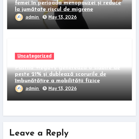
femei în perioada menopauzei și reduce
la jumătate riscul de migrene
admin
May 13, 2026
Uncategorized
Pastila Wegovy generează o slăbire de
peste 21% și dublează scorurile de
îmbunătățire a mobilității fizice
admin
May 13, 2026
Leave a Reply