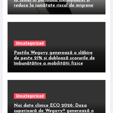
la femei în perioada menopauzei și
reduce la jumătate riscul de migrene
Uncategorized
Pastila Wegovy generează o slăbire
de peste 21% și dublează scorurile de
îmbunătățire a mobilității fizice
Uncategorized
Noi date clinice ECO 2026: Doza
superioară de Wegovy® generează o